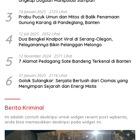
Ungkap Dugaan Manipulasi Sampah
3
18 Januari 2025
2723 Lihat
Prabu Pucuk Umun dan Mitos di Balik Penamaan
Gunung Karang di Pandeglang, Banten
4
12 Juli 2025
2652 Lihat
Dua Bengkel Knalpot Viral di Serang-Cilegon,
Pelayanannya Bikin Pelanggan Melongo
5
12 November 2024
2571 Lihat
7 Alamat Pedagang Sate Bandeng Terkenal di Banten
6
31 Januari 2025
2116 Lihat
Golok Sulangkar: Senjata Bertuah dari Ciomas yang
Menyimpan Sejarah dan Energi Mistis
Berita Kriminal
Ini adalah contoh deskripsi untuk widget recent post wpberita,
anda bisa memasukkan deskripsi pada widget ini.