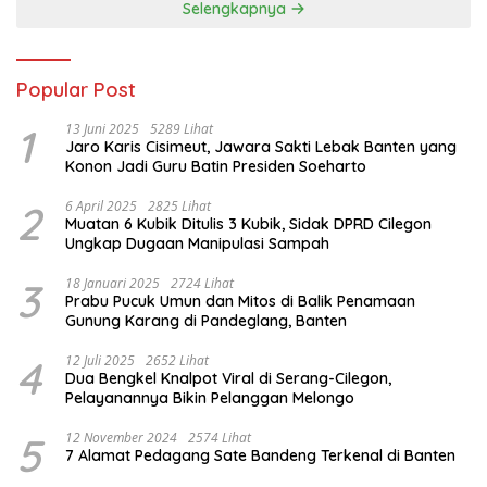
Selengkapnya
Popular Post
1
13 Juni 2025
5289 Lihat
Jaro Karis Cisimeut, Jawara Sakti Lebak Banten yang
Konon Jadi Guru Batin Presiden Soeharto
2
6 April 2025
2825 Lihat
Muatan 6 Kubik Ditulis 3 Kubik, Sidak DPRD Cilegon
Ungkap Dugaan Manipulasi Sampah
3
18 Januari 2025
2724 Lihat
Prabu Pucuk Umun dan Mitos di Balik Penamaan
Gunung Karang di Pandeglang, Banten
4
12 Juli 2025
2652 Lihat
Dua Bengkel Knalpot Viral di Serang-Cilegon,
Pelayanannya Bikin Pelanggan Melongo
5
12 November 2024
2574 Lihat
7 Alamat Pedagang Sate Bandeng Terkenal di Banten