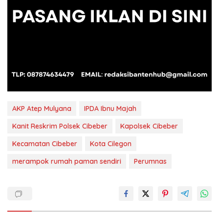
AKP Atep Mulyana
IPDA Ibnu Majah
Kanit Reskrim Polsek Cibeber
Kapolsek Cibeber
Kecamatan Cibeber
Kota Cilegon
merampok rumah paman sendiri
Perumnas