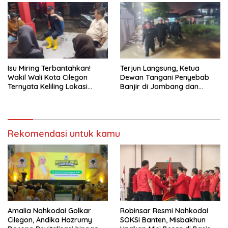
Isu Miring Terbantahkan!
Terjun Langsung, Ketua
Wakil Wali Kota Cilegon
Dewan Tangani Penyebab
Ternyata Keliling Lokasi
Banjir di Jombang dan
Banjir dan Kunjungi PMI
Cibeber
Rekomendasi untuk kamu
Amalia Nahkodai Golkar
Robinsar Resmi Nahkodai
Cilegon, Andika Hazrumy
SOKSI Banten, Misbakhun