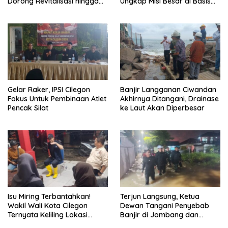
Dorong Revitalisasi hingga
Ungkap Misi Besar di Basis
Akar Rumput
Industri Cilegon
Gelar Raker, IPSI Cilegon
Banjir Langganan Ciwandan
Fokus Untuk Pembinaan Atlet
Akhirnya Ditangani, Drainase
Pencak Silat
ke Laut Akan Diperbesar
Isu Miring Terbantahkan!
Terjun Langsung, Ketua
Wakil Wali Kota Cilegon
Dewan Tangani Penyebab
Ternyata Keliling Lokasi
Banjir di Jombang dan
Banjir dan Kunjungi PMI
Cibeber