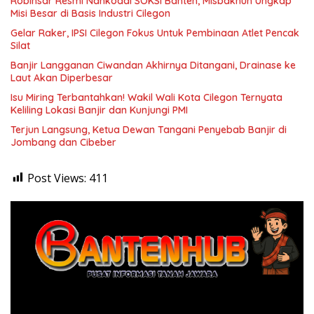
Robinsar Resmi Nahkodai SOKSI Banten, Misbakhun Ungkap
Misi Besar di Basis Industri Cilegon
Gelar Raker, IPSI Cilegon Fokus Untuk Pembinaan Atlet Pencak
Silat
Banjir Langganan Ciwandan Akhirnya Ditangani, Drainase ke
Laut Akan Diperbesar
Isu Miring Terbantahkan! Wakil Wali Kota Cilegon Ternyata
Keliling Lokasi Banjir dan Kunjungi PMI
Terjun Langsung, Ketua Dewan Tangani Penyebab Banjir di
Jombang dan Cibeber
Post Views:
411