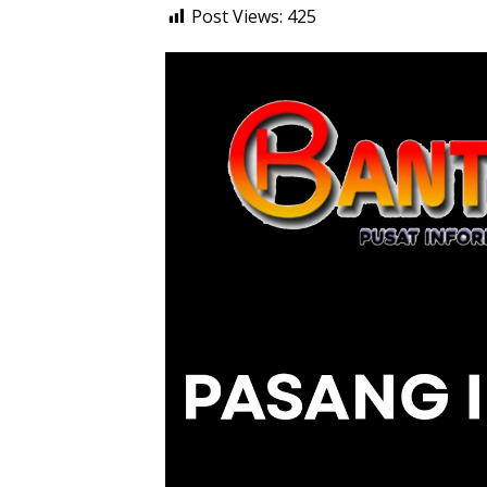
Post Views:
425