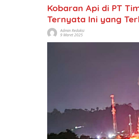
Kobaran Api di PT T
Ternyata Ini yang Te
Admin Redaksi
9 Maret 2025