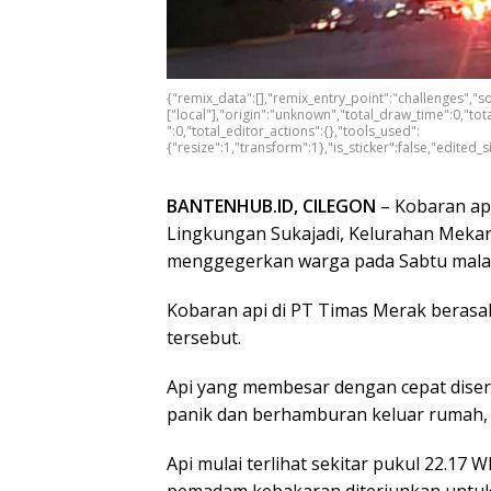
{"remix_data":[],"remix_entry_point":"challenges","s
["local"],"origin":"unknown","total_draw_time":0,"t
":0,"total_editor_actions":{},"tools_used":
{"resize":1,"transform":1},"is_sticker":false,"edited_
BANTENHUB.ID, CILEGON
– Kobaran api
Lingkungan Sukajadi, Kelurahan Mekar
menggegerkan warga pada Sabtu malam
Kobaran api di PT Timas Merak berasal 
tersebut.
Api yang membesar dengan cepat diser
panik dan berhamburan keluar rumah, k
Api mulai terlihat sekitar pukul 22.17
pemadam kebakaran diterjunkan untuk 