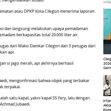
widg
amatan atau DPKP Kota Cilegon menerima laporan
lokasi dan langsung melakukan upaya pemadaman
adam berkapasitas total 20.000 liter air.
etugas dari Mako Damkar Cilegon dan 3 petugas dari
kan api.
Cile
n si jago merah, api akhirnya berhasil
2026
Gem
aedi, mengonfirmasi bahwa objek yang terbakar
k terpakai.
alah satu kapal, yakni kapal SS Fery, lalu dengan
Irfan
 Achmad Jubaedi.
Akla
Kota