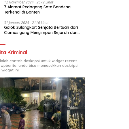
12 November 2024
2572 Lihat
7 Alamat Pedagang Sate Bandeng
Terkenal di Banten
31 Januari 2025
2116 Lihat
Golok Sulangkar: Senjata Bertuah dari
Ciomas yang Menyimpan Sejarah dan
Energi Mistis
ita Kriminal
adalah contoh deskripsi untuk widget recent
 wpberita, anda bisa memasukkan deskripsi
 widget ini.