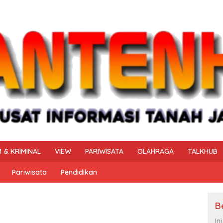
 & KRIMINAL
VIEW
PARIWISATA
OLAHRAGA
TALKHUB
Pariwisata
Pendidikan
B
In