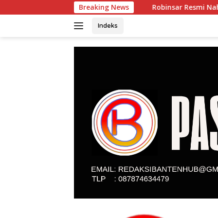
Langsung
Robinsar Resmi Nahkodai SOKSI Banten, Misbak
Breaking News
ke
konten
Indeks