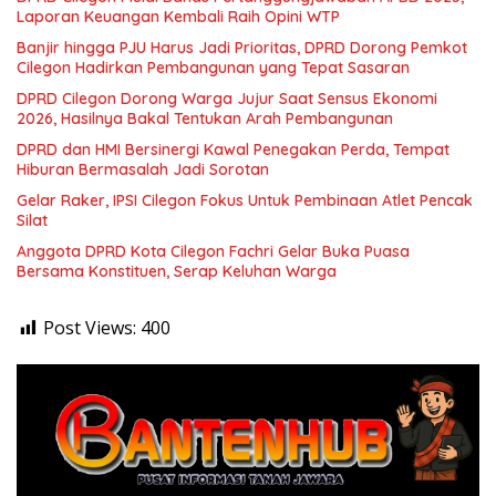
Laporan Keuangan Kembali Raih Opini WTP
Banjir hingga PJU Harus Jadi Prioritas, DPRD Dorong Pemkot
Cilegon Hadirkan Pembangunan yang Tepat Sasaran
DPRD Cilegon Dorong Warga Jujur Saat Sensus Ekonomi
2026, Hasilnya Bakal Tentukan Arah Pembangunan
DPRD dan HMI Bersinergi Kawal Penegakan Perda, Tempat
Hiburan Bermasalah Jadi Sorotan
Gelar Raker, IPSI Cilegon Fokus Untuk Pembinaan Atlet Pencak
Silat
Anggota DPRD Kota Cilegon Fachri Gelar Buka Puasa
Bersama Konstituen, Serap Keluhan Warga
Post Views:
400