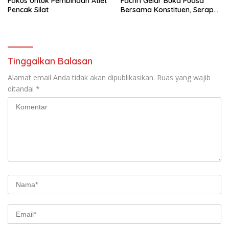
Fokus Untuk Pembinaan Atlet
Fachri Gelar Buka Puasa
Pencak Silat
Bersama Konstituen, Serap
Keluhan Warga
Tinggalkan Balasan
Alamat email Anda tidak akan dipublikasikan.
Ruas yang wajib
ditandai
*