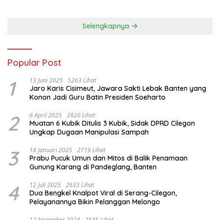
Porprov 2026
Selengkapnya
Popular Post
1
13 Juni 2025
5263 Lihat
Jaro Karis Cisimeut, Jawara Sakti Lebak Banten yang
Konon Jadi Guru Batin Presiden Soeharto
2
6 April 2025
2820 Lihat
Muatan 6 Kubik Ditulis 3 Kubik, Sidak DPRD Cilegon
Ungkap Dugaan Manipulasi Sampah
3
18 Januari 2025
2719 Lihat
Prabu Pucuk Umun dan Mitos di Balik Penamaan
Gunung Karang di Pandeglang, Banten
4
12 Juli 2025
2633 Lihat
Dua Bengkel Knalpot Viral di Serang-Cilegon,
Pelayanannya Bikin Pelanggan Melongo
12 November 2024
2545 Lihat