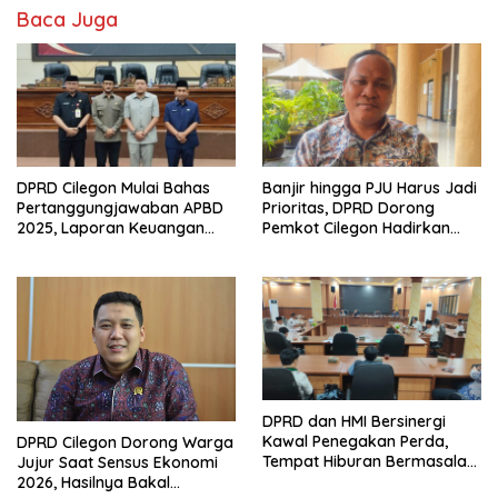
Baca Juga
DPRD Cilegon Mulai Bahas
Banjir hingga PJU Harus Jadi
Pertanggungjawaban APBD
Prioritas, DPRD Dorong
2025, Laporan Keuangan
Pemkot Cilegon Hadirkan
Kembali Raih Opini WTP
Pembangunan yang Tepat
Sasaran
DPRD dan HMI Bersinergi
Kawal Penegakan Perda,
DPRD Cilegon Dorong Warga
Tempat Hiburan Bermasalah
Jujur Saat Sensus Ekonomi
Jadi Sorotan
2026, Hasilnya Bakal