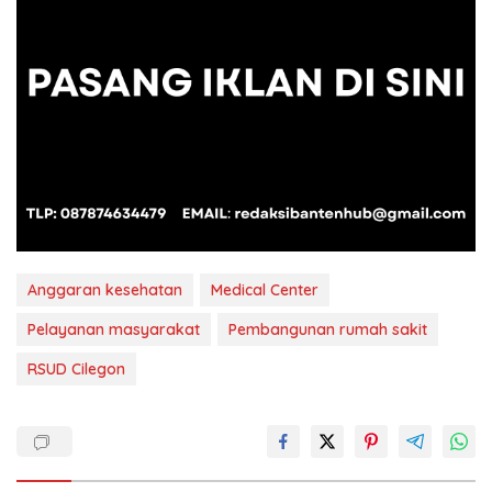
Anggaran kesehatan
Medical Center
Pelayanan masyarakat
Pembangunan rumah sakit
RSUD Cilegon