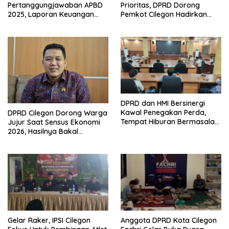
Pertanggungjawaban APBD
Prioritas, DPRD Dorong
2025, Laporan Keuangan
Pemkot Cilegon Hadirkan
Kembali Raih Opini WTP
Pembangunan yang Tepat
Sasaran
DPRD dan HMI Bersinergi
Kawal Penegakan Perda,
DPRD Cilegon Dorong Warga
Tempat Hiburan Bermasalah
Jujur Saat Sensus Ekonomi
Jadi Sorotan
2026, Hasilnya Bakal
Tentukan Arah
Pembangunan
Gelar Raker, IPSI Cilegon
Anggota DPRD Kota Cilegon