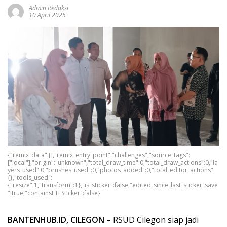
Admin Redaksi
10 April 2025
{"remix_data":[],"remix_entry_point":"challenges","source_tags":
["local"],"origin":"unknown","total_draw_time":0,"total_draw_actions":0,"la
yers_used":0,"brushes_used":0,"photos_added":0,"total_editor_actions":
{},"tools_used":
{"resize":1,"transform":1},"is_sticker":false,"edited_since_last_sticker_save
":true,"containsFTESticker":false}
BANTENHUB.ID, CILEGON
– RSUD Cilegon siap jadi