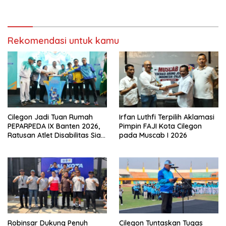
dan Bidik Medali
Medali di POPDA 2026
Rekomendasi untuk kamu
Cilegon Jadi Tuan Rumah
Irfan Luthfi Terpilih Aklamasi
PEPARPEDA IX Banten 2026,
Pimpin FAJI Kota Cilegon
Ratusan Atlet Disabilitas Siap
pada Muscab I 2026
Ukir Prestasi Gemilang
Robinsar Dukung Penuh
Cilegon Tuntaskan Tugas