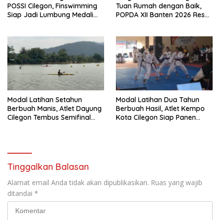
POSSI Cilegon, Finswimming
Tuan Rumah dengan Baik,
Siap Jadi Lumbung Medali
POPDA XII Banten 2026 Resmi
Porprov 2026
Berakhir dan Cetak Bibit Atlet
Unggul
Modal Latihan Setahun
Modal Latihan Dua Tahun
Berbuah Manis, Atlet Dayung
Berbuah Hasil, Atlet Kempo
Cilegon Tembus Semifinal
Kota Cilegon Siap Panen
dan Bidik Medali
Medali di POPDA 2026
Tinggalkan Balasan
Alamat email Anda tidak akan dipublikasikan.
Ruas yang wajib
ditandai
*