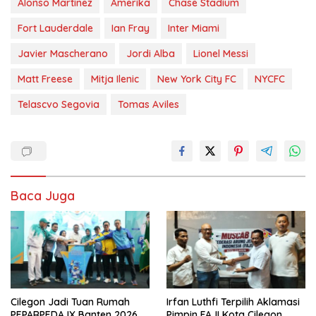
Alonso Martinez
Amerika
Chase Stadium
Fort Lauderdale
Ian Fray
Inter Miami
Javier Mascherano
Jordi Alba
Lionel Messi
Matt Freese
Mitja Ilenic
New York City FC
NYCFC
Telascvo Segovia
Tomas Aviles
Baca Juga
Cilegon Jadi Tuan Rumah
Irfan Luthfi Terpilih Aklamasi
PEPARPEDA IX Banten 2026,
Pimpin FAJI Kota Cilegon