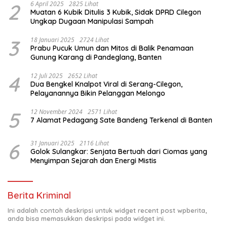
2
6 April 2025
2825 Lihat
Muatan 6 Kubik Ditulis 3 Kubik, Sidak DPRD Cilegon
Ungkap Dugaan Manipulasi Sampah
3
18 Januari 2025
2724 Lihat
Prabu Pucuk Umun dan Mitos di Balik Penamaan
Gunung Karang di Pandeglang, Banten
4
12 Juli 2025
2652 Lihat
Dua Bengkel Knalpot Viral di Serang-Cilegon,
Pelayanannya Bikin Pelanggan Melongo
5
12 November 2024
2571 Lihat
7 Alamat Pedagang Sate Bandeng Terkenal di Banten
6
31 Januari 2025
2116 Lihat
Golok Sulangkar: Senjata Bertuah dari Ciomas yang
Menyimpan Sejarah dan Energi Mistis
Berita Kriminal
Ini adalah contoh deskripsi untuk widget recent post wpberita,
anda bisa memasukkan deskripsi pada widget ini.