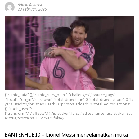
Admin Redaksi
23 Februari 2025
{"remix_data":[],"remix_entry_point":"challenges","source_tags":
["local"],"origin":"unknown","total_draw_time":0,"total_draw_actions":0,"la
yers_used":0,"brushes_used":0,"photos_added":0,"total_editor_actions":
{},"tools_used":
{"transform":1,"effects":1},"is_sticker":false,"edited_since_last_sticker_sav
e":true,"containsFTESticker":false}
BANTENHUB.ID
– Lionel Messi menyelamatkan muka