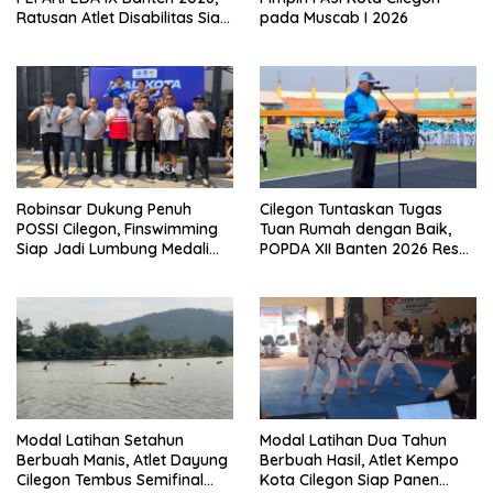
Ratusan Atlet Disabilitas Siap
pada Muscab I 2026
Ukir Prestasi Gemilang
Robinsar Dukung Penuh
Cilegon Tuntaskan Tugas
POSSI Cilegon, Finswimming
Tuan Rumah dengan Baik,
Siap Jadi Lumbung Medali
POPDA XII Banten 2026 Resmi
Porprov 2026
Berakhir dan Cetak Bibit Atlet
Unggul
Modal Latihan Setahun
Modal Latihan Dua Tahun
Berbuah Manis, Atlet Dayung
Berbuah Hasil, Atlet Kempo
Cilegon Tembus Semifinal
Kota Cilegon Siap Panen