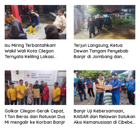
Isu Miring Terbantahkan!
Terjun Langsung, Ketua
Wakil Wali Kota Cilegon
Dewan Tangani Penyebab
Ternyata Keliling Lokasi
Banjir di Jombang dan
Banjir dan Kunjungi PMI
Cibeber
Golkar Cilegon Gerak Cepat,
Banjir Uji Kebersamaan,
1 Ton Beras dan Ratusan Dus
KAISAR dan Relawan Satukan
Mi mengalir ke Korban Banjir
Aksi Kemanusiaan di Cibeber
Cilegon