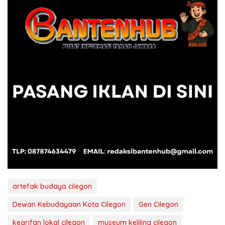
artefak budaya cilegon
Dewan Kebudayaan Kota Cilegon
Gen Cilegon
kearifan lokal cilegon
museum keliling cilegon