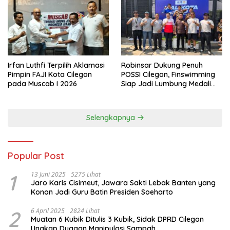
Irfan Luthfi Terpilih Aklamasi
Robinsar Dukung Penuh
Pimpin FAJI Kota Cilegon
POSSI Cilegon, Finswimming
pada Muscab I 2026
Siap Jadi Lumbung Medali
Porprov 2026
Selengkapnya
Popular Post
1
13 Juni 2025
5275 Lihat
Jaro Karis Cisimeut, Jawara Sakti Lebak Banten yang
Konon Jadi Guru Batin Presiden Soeharto
2
6 April 2025
2824 Lihat
Muatan 6 Kubik Ditulis 3 Kubik, Sidak DPRD Cilegon
Ungkap Dugaan Manipulasi Sampah