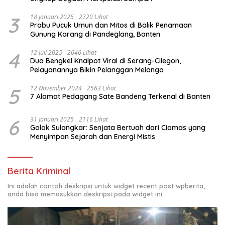
3
18 Januari 2025
2720 Lihat
Prabu Pucuk Umun dan Mitos di Balik Penamaan
Gunung Karang di Pandeglang, Banten
4
12 Juli 2025
2646 Lihat
Dua Bengkel Knalpot Viral di Serang-Cilegon,
Pelayanannya Bikin Pelanggan Melongo
5
12 November 2024
2563 Lihat
7 Alamat Pedagang Sate Bandeng Terkenal di Banten
6
31 Januari 2025
2116 Lihat
Golok Sulangkar: Senjata Bertuah dari Ciomas yang
Menyimpan Sejarah dan Energi Mistis
Berita Kriminal
Ini adalah contoh deskripsi untuk widget recent post wpberita,
anda bisa memasukkan deskripsi pada widget ini.