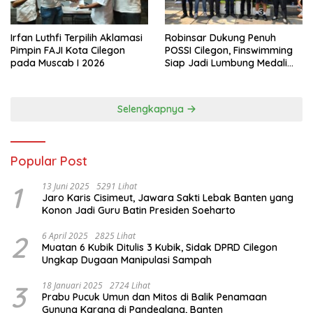
Irfan Luthfi Terpilih Aklamasi
Robinsar Dukung Penuh
Pimpin FAJI Kota Cilegon
POSSI Cilegon, Finswimming
pada Muscab I 2026
Siap Jadi Lumbung Medali
Porprov 2026
Selengkapnya
Popular Post
1
13 Juni 2025
5291 Lihat
Jaro Karis Cisimeut, Jawara Sakti Lebak Banten yang
Konon Jadi Guru Batin Presiden Soeharto
2
6 April 2025
2825 Lihat
Muatan 6 Kubik Ditulis 3 Kubik, Sidak DPRD Cilegon
Ungkap Dugaan Manipulasi Sampah
3
18 Januari 2025
2724 Lihat
Prabu Pucuk Umun dan Mitos di Balik Penamaan
Gunung Karang di Pandeglang, Banten