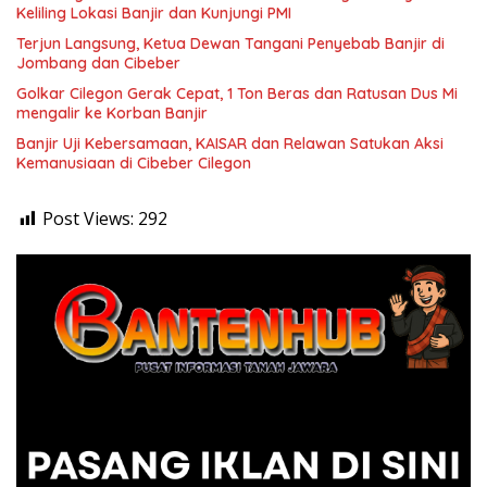
Keliling Lokasi Banjir dan Kunjungi PMI
Terjun Langsung, Ketua Dewan Tangani Penyebab Banjir di
Jombang dan Cibeber
Golkar Cilegon Gerak Cepat, 1 Ton Beras dan Ratusan Dus Mi
mengalir ke Korban Banjir
Banjir Uji Kebersamaan, KAISAR dan Relawan Satukan Aksi
Kemanusiaan di Cibeber Cilegon
Post Views:
292