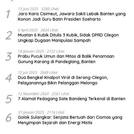
1
13 Juni 2025
5280 Lihat
Jaro Karis Cisimeut, Jawara Sakti Lebak Banten yang
Konon Jadi Guru Batin Presiden Soeharto
2
6 April 2025
2824 Lihat
Muatan 6 Kubik Ditulis 3 Kubik, Sidak DPRD Cilegon
Ungkap Dugaan Manipulasi Sampah
3
18 Januari 2025
2722 Lihat
Prabu Pucuk Umun dan Mitos di Balik Penamaan
Gunung Karang di Pandeglang, Banten
4
12 Juli 2025
2649 Lihat
Dua Bengkel Knalpot Viral di Serang-Cilegon,
Pelayanannya Bikin Pelanggan Melongo
5
12 November 2024
2567 Lihat
7 Alamat Pedagang Sate Bandeng Terkenal di Banten
6
31 Januari 2025
2116 Lihat
Golok Sulangkar: Senjata Bertuah dari Ciomas yang
Menyimpan Sejarah dan Energi Mistis