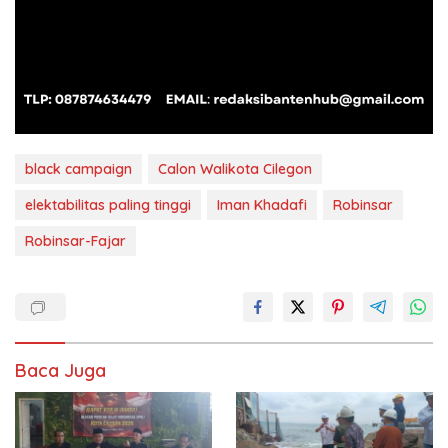
black campaign
Calon Walikota Cilegon
elektabilitas paling tinggi
Iman Khadafi
Robinsar
Robinsar-Fajar
Baca Juga