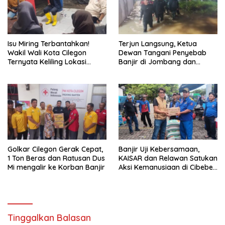
Isu Miring Terbantahkan!
Terjun Langsung, Ketua
Wakil Wali Kota Cilegon
Dewan Tangani Penyebab
Ternyata Keliling Lokasi
Banjir di Jombang dan
Banjir dan Kunjungi PMI
Cibeber
Golkar Cilegon Gerak Cepat,
Banjir Uji Kebersamaan,
1 Ton Beras dan Ratusan Dus
KAISAR dan Relawan Satukan
Mi mengalir ke Korban Banjir
Aksi Kemanusiaan di Cibeber
Cilegon
Tinggalkan Balasan