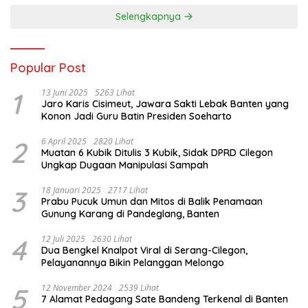
Selengkapnya
Popular Post
1
13 Juni 2025
5263 Lihat
Jaro Karis Cisimeut, Jawara Sakti Lebak Banten yang
Konon Jadi Guru Batin Presiden Soeharto
2
6 April 2025
2820 Lihat
Muatan 6 Kubik Ditulis 3 Kubik, Sidak DPRD Cilegon
Ungkap Dugaan Manipulasi Sampah
3
18 Januari 2025
2717 Lihat
Prabu Pucuk Umun dan Mitos di Balik Penamaan
Gunung Karang di Pandeglang, Banten
4
12 Juli 2025
2630 Lihat
Dua Bengkel Knalpot Viral di Serang-Cilegon,
Pelayanannya Bikin Pelanggan Melongo
5
12 November 2024
2539 Lihat
7 Alamat Pedagang Sate Bandeng Terkenal di Banten