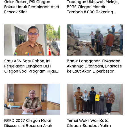
Gelar Raker, IPSI Cilegon
Tabungan Ukhuwah Melejit,
Fokus Untuk Pembinaan Atlet
BPRS Cilegon Mandiri
Pencak Silat
Tambah 8.000 Rekening
Baru Hanya Dalam Dua
Bulan
Satu ASN Satu Pohon, Ini
Banjir Langganan Ciwandan
Penjelasan Lengkap DLH
Akhirnya Ditangani, Drainase
Cilegon Soal Program Hijau
ke Laut Akan Diperbesar
Cilegon
RKPD 2027 Cilegon Mulai
Temui Wakil Wali Kota
Disusun, Ini Bocoran Arah
Cilegon, Sahabat Yatim