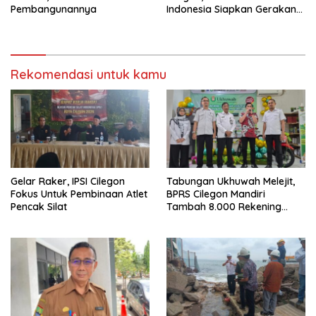
Pembangunannya
Indonesia Siapkan Gerakan
Besar Lawan Stunting di
Cilegon
Rekomendasi untuk kamu
Gelar Raker, IPSI Cilegon
Tabungan Ukhuwah Melejit,
Fokus Untuk Pembinaan Atlet
BPRS Cilegon Mandiri
Pencak Silat
Tambah 8.000 Rekening
Baru Hanya Dalam Dua
Bulan