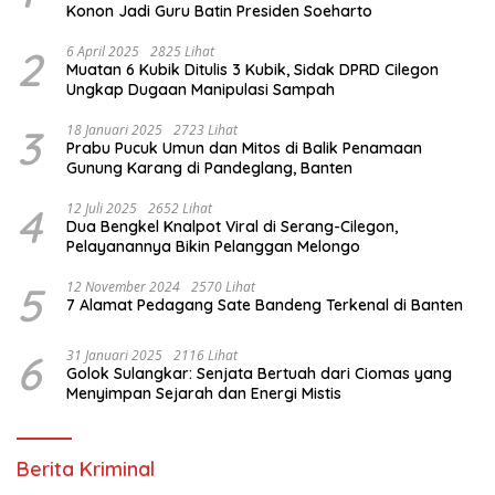
Konon Jadi Guru Batin Presiden Soeharto
2
6 April 2025
2825 Lihat
Muatan 6 Kubik Ditulis 3 Kubik, Sidak DPRD Cilegon
Ungkap Dugaan Manipulasi Sampah
3
18 Januari 2025
2723 Lihat
Prabu Pucuk Umun dan Mitos di Balik Penamaan
Gunung Karang di Pandeglang, Banten
4
12 Juli 2025
2652 Lihat
Dua Bengkel Knalpot Viral di Serang-Cilegon,
Pelayanannya Bikin Pelanggan Melongo
5
12 November 2024
2570 Lihat
7 Alamat Pedagang Sate Bandeng Terkenal di Banten
6
31 Januari 2025
2116 Lihat
Golok Sulangkar: Senjata Bertuah dari Ciomas yang
Menyimpan Sejarah dan Energi Mistis
Berita Kriminal