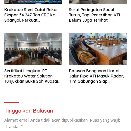
Krakatau Steel Catat Rekor
Surat Peringatan Sudah
Ekspor 54.247 Ton CRC ke
Turun, Tapi Penertiban KTI
Spanyol, Perkuat
Belum Juga Terlihat
Cengkeraman di Pasar
Eropa
Sertifikat Lengkap, PT
Ratusan Bangunan Liar di
Krakatau Water Solution
Jalur Pipa KTI Masuk Radar,
Tunjukkan Bukti Sah Kuasai
Tim Gabungan Siap
Jalur Pipa dan Tower
Tertibkan Bangunan Liar di
Ciwandan
Tinggalkan Balasan
Alamat email Anda tidak akan dipublikasikan.
Ruas yang wajib
ditandai
*