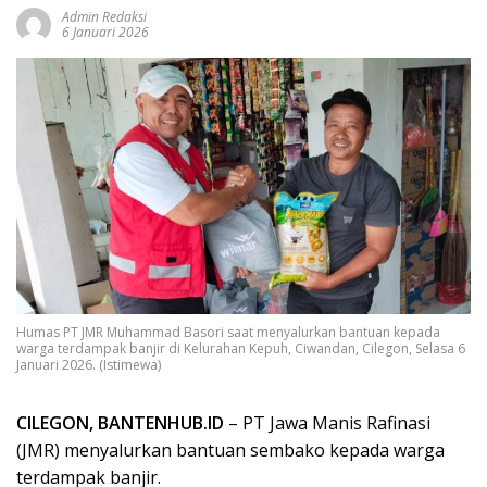
Admin Redaksi
6 Januari 2026
Humas PT JMR Muhammad Basori saat menyalurkan bantuan kepada
warga terdampak banjir di Kelurahan Kepuh, Ciwandan, Cilegon, Selasa 6
Januari 2026. (Istimewa)
CILEGON, BANTENHUB.ID
– PT Jawa Manis Rafinasi
(JMR) menyalurkan bantuan sembako kepada warga
terdampak banjir.