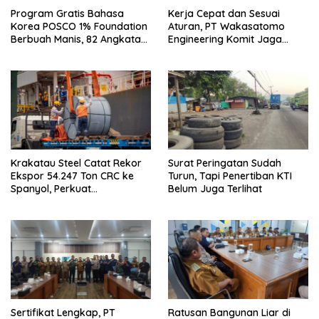
Program Gratis Bahasa
Kerja Cepat dan Sesuai
Korea POSCO 1% Foundation
Aturan, PT Wakasatomo
Berbuah Manis, 82 Angkatan
Engineering Komit Jaga
Perdana Lulus
Harmoni Sosial di Suralaya
Krakatau Steel Catat Rekor
Surat Peringatan Sudah
Ekspor 54.247 Ton CRC ke
Turun, Tapi Penertiban KTI
Spanyol, Perkuat
Belum Juga Terlihat
Cengkeraman di Pasar
Eropa
Sertifikat Lengkap, PT
Ratusan Bangunan Liar di