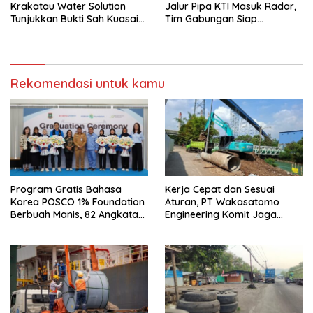
Krakatau Water Solution
Jalur Pipa KTI Masuk Radar,
Tunjukkan Bukti Sah Kuasai
Tim Gabungan Siap
Jalur Pipa dan Tower
Tertibkan Bangunan Liar di
Ciwandan
Rekomendasi untuk kamu
Program Gratis Bahasa
Kerja Cepat dan Sesuai
Korea POSCO 1% Foundation
Aturan, PT Wakasatomo
Berbuah Manis, 82 Angkatan
Engineering Komit Jaga
Perdana Lulus
Harmoni Sosial di Suralaya