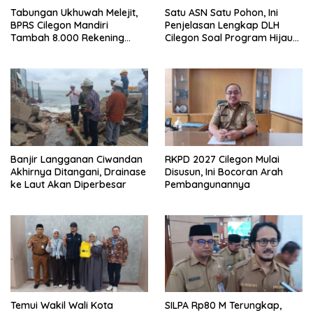
Tabungan Ukhuwah Melejit,
Satu ASN Satu Pohon, Ini
BPRS Cilegon Mandiri
Penjelasan Lengkap DLH
Tambah 8.000 Rekening
Cilegon Soal Program Hijau
Baru Hanya Dalam Dua
Cilegon
Bulan
Banjir Langganan Ciwandan
RKPD 2027 Cilegon Mulai
Akhirnya Ditangani, Drainase
Disusun, Ini Bocoran Arah
ke Laut Akan Diperbesar
Pembangunannya
Temui Wakil Wali Kota
SILPA Rp80 M Terungkap,