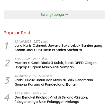
Porprov 2026
Selengkapnya
Popular Post
1
13 Juni 2025
5272 Lihat
Jaro Karis Cisimeut, Jawara Sakti Lebak Banten yang
Konon Jadi Guru Batin Presiden Soeharto
2
6 April 2025
2824 Lihat
Muatan 6 Kubik Ditulis 3 Kubik, Sidak DPRD Cilegon
Ungkap Dugaan Manipulasi Sampah
3
18 Januari 2025
2720 Lihat
Prabu Pucuk Umun dan Mitos di Balik Penamaan
Gunung Karang di Pandeglang, Banten
4
12 Juli 2025
2643 Lihat
Dua Bengkel Knalpot Viral di Serang-Cilegon,
Pelayanannya Bikin Pelanggan Melongo