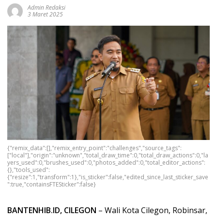
Admin Redaksi
3 Maret 2025
{"remix_data":[],"remix_entry_point":"challenges","source_tags":
["local"],"origin":"unknown","total_draw_time":0,"total_draw_actions":0,"la
yers_used":0,"brushes_used":0,"photos_added":0,"total_editor_actions":
{},"tools_used":
{"resize":1,"transform":1},"is_sticker":false,"edited_since_last_sticker_save
":true,"containsFTESticker":false}
BANTENHIB.ID, CILEGON
– Wali Kota Cilegon, Robinsar,