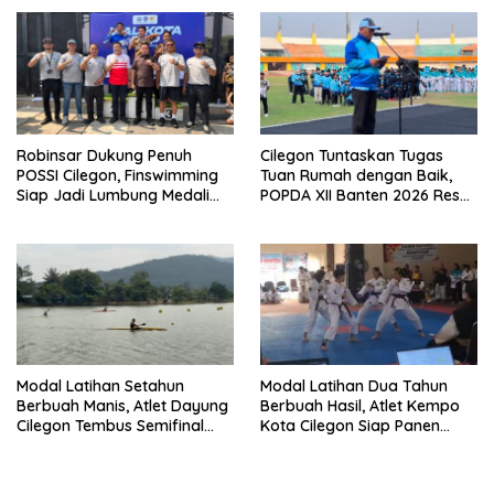
Robinsar Dukung Penuh
Cilegon Tuntaskan Tugas
POSSI Cilegon, Finswimming
Tuan Rumah dengan Baik,
Siap Jadi Lumbung Medali
POPDA XII Banten 2026 Resmi
Porprov 2026
Berakhir dan Cetak Bibit Atlet
Unggul
Modal Latihan Setahun
Modal Latihan Dua Tahun
Berbuah Manis, Atlet Dayung
Berbuah Hasil, Atlet Kempo
Cilegon Tembus Semifinal
Kota Cilegon Siap Panen
dan Bidik Medali
Medali di POPDA 2026