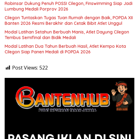
Robinsar Dukung Penuh POSSI Cilegon, Finswimming Siap Jadi
Lumbung Medali Porprov 2026
Cilegon Tuntaskan Tugas Tuan Rumah dengan Baik, POPDA XII
Banten 2026 Resmi Berakhir dan Cetak Bibit Atlet Unggul
Modal Latihan Setahun Berbuah Manis, Atlet Dayung Cilegon
Tembus Semifinal dan Bidik Medali
Modal Latihan Dua Tahun Berbuah Hasil, Atlet Kempo Kota
Cilegon Siap Panen Medali di POPDA 2026
Post Views:
522