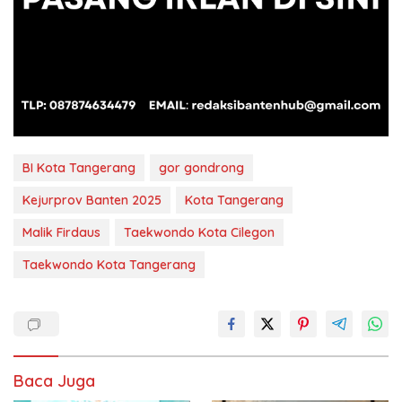
BI Kota Tangerang
gor gondrong
Kejurprov Banten 2025
Kota Tangerang
Malik Firdaus
Taekwondo Kota Cilegon
Taekwondo Kota Tangerang
Baca Juga