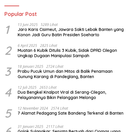
Popular Post
1
13 Juni 2025
5289 Lihat
Jaro Karis Cisimeut, Jawara Sakti Lebak Banten yang
Konon Jadi Guru Batin Presiden Soeharto
2
6 April 2025
2825 Lihat
Muatan 6 Kubik Ditulis 3 Kubik, Sidak DPRD Cilegon
Ungkap Dugaan Manipulasi Sampah
3
18 Januari 2025
2724 Lihat
Prabu Pucuk Umun dan Mitos di Balik Penamaan
Gunung Karang di Pandeglang, Banten
4
12 Juli 2025
2653 Lihat
Dua Bengkel Knalpot Viral di Serang-Cilegon,
Pelayanannya Bikin Pelanggan Melongo
5
12 November 2024
2574 Lihat
7 Alamat Pedagang Sate Bandeng Terkenal di Banten
6
31 Januari 2025
2117 Lihat
Golok Sulangkar: Senjata Bertuah dari Ciomas yang