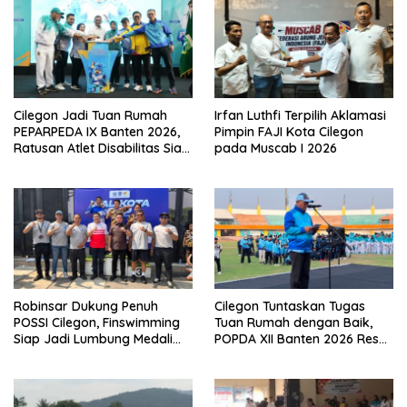
Cilegon Jadi Tuan Rumah
Irfan Luthfi Terpilih Aklamasi
PEPARPEDA IX Banten 2026,
Pimpin FAJI Kota Cilegon
Ratusan Atlet Disabilitas Siap
pada Muscab I 2026
Ukir Prestasi Gemilang
Robinsar Dukung Penuh
Cilegon Tuntaskan Tugas
POSSI Cilegon, Finswimming
Tuan Rumah dengan Baik,
Siap Jadi Lumbung Medali
POPDA XII Banten 2026 Resmi
Porprov 2026
Berakhir dan Cetak Bibit Atlet
Unggul