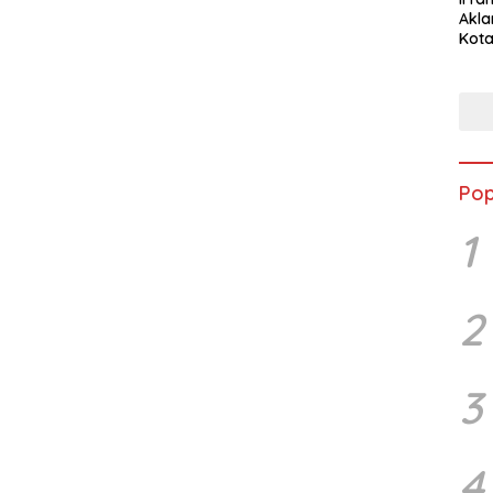
Akla
Kota
Musc
Pop
1
2
3
4