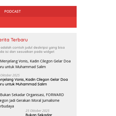
PODCAST
erita Terbaru
i adalah contoh judul deskripsi yang bisa
da isi dan sesuaikan pada widget
 Oktober 2025
dan HMI Bersinergi Kawal
njelang Vonis, Kadin Cilegon Gelar Doa
gakan Perda, Tempat
Irfan Luthfi Terpilih Aklamasi
R
aru untuk Muhammad Salim
ran Bermasalah Jadi
Pimpin FAJI Kota Cilegon pada
C
tan
Muscab I 2026
L
25 Oktober 2025
Bukan Sekadar