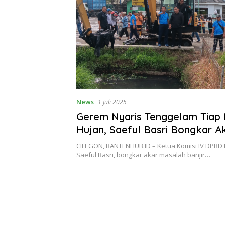
News
1 Juli 2025
Gerem Nyaris Tenggelam Tiap
Hujan, Saeful Basri Bongkar A
Masalahnya
CILEGON, BANTENHUB.ID – Ketua Komisi IV DPRD K
Saeful Basri, bongkar akar masalah banjir…