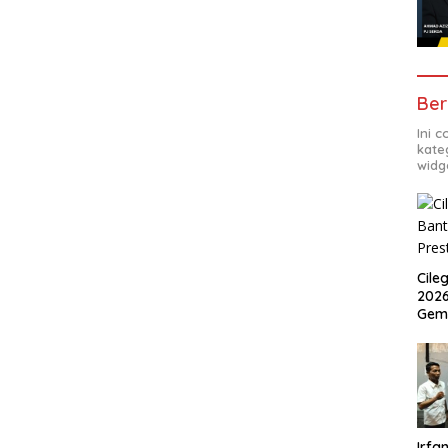
Ber
Ini 
kate
widg
Cile
2026
Gem
Irfan