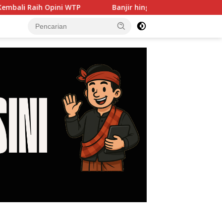
ni WTP
Banjir hingga PJU Harus Jadi Prioritas, DPRD 