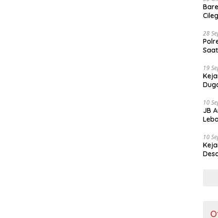
Bare
Cile
28 S
Polr
Saat
19 S
Keja
Duga
10 S
JB A
Leba
10 S
Keja
Desa
O