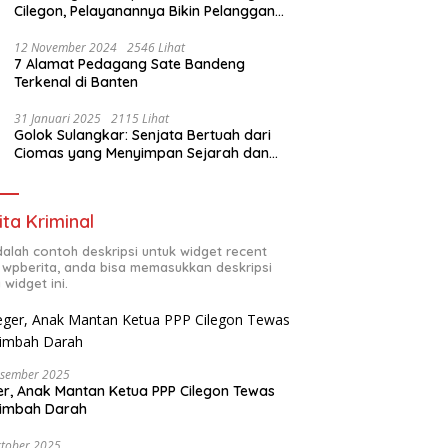
Cilegon, Pelayanannya Bikin Pelanggan
Melongo
12 November 2024
2546 Lihat
7 Alamat Pedagang Sate Bandeng
Terkenal di Banten
31 Januari 2025
2115 Lihat
Golok Sulangkar: Senjata Bertuah dari
Ciomas yang Menyimpan Sejarah dan
Energi Mistis
ita Kriminal
adalah contoh deskripsi untuk widget recent
 wpberita, anda bisa memasukkan deskripsi
 widget ini.
esember 2025
r, Anak Mantan Ketua PPP Cilegon Tewas
simbah Darah
tober 2025