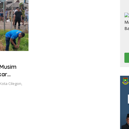
 Musim
kar
ota Cilegon,