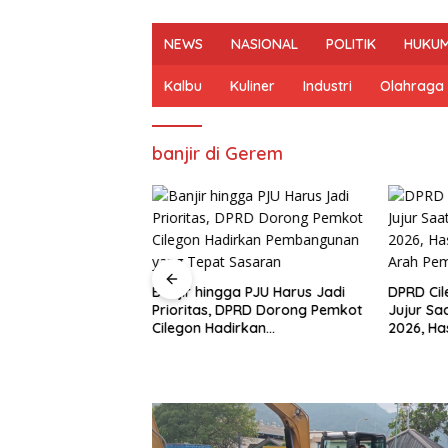
NEWS
NASIONAL
POLITIK
HUKUM
Kalbu
Kuliner
Industri
Olahraga
banjir di Gerem
Banjir hingga PJU Harus Jadi
DPRD Ci
Prioritas, DPRD Dorong Pemkot
Jujur Sa
n Mulai Bahas
Cilegon Hadirkan
2026, Ha
gjawaban APBD
Pembangunan yang Tepat
Arah Pe
ran Keuangan
Sasaran
h Opini WTP