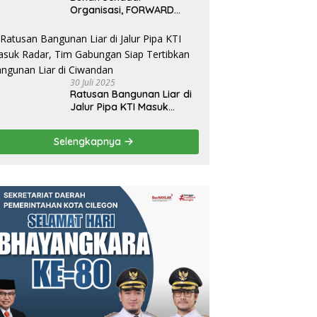
Organisasi, FORWARD
Cilegon Jadi Gerakan
Moral Jurnalisme
Berbudaya
30 Juli 2025
Ratusan Bangunan Liar di
Jalur Pipa KTI Masuk
Radar, Tim Gabungan Siap
Tertibkan Bangunan Liar di
Selengkapnya
Ciwandan