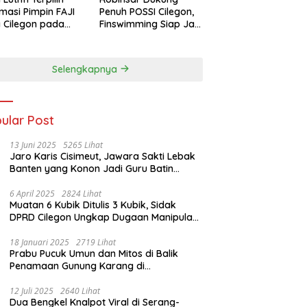
masi Pimpin FAJI
Penuh POSSI Cilegon,
 Cilegon pada
Finswimming Siap Jadi
ab I 2026
Lumbung Medali
Porprov 2026
Selengkapnya
ular Post
13 Juni 2025
5265 Lihat
Jaro Karis Cisimeut, Jawara Sakti Lebak
Banten yang Konon Jadi Guru Batin
Presiden Soeharto
6 April 2025
2824 Lihat
Muatan 6 Kubik Ditulis 3 Kubik, Sidak
DPRD Cilegon Ungkap Dugaan Manipulasi
Sampah
18 Januari 2025
2719 Lihat
Prabu Pucuk Umun dan Mitos di Balik
Penamaan Gunung Karang di
Pandeglang, Banten
12 Juli 2025
2640 Lihat
Dua Bengkel Knalpot Viral di Serang-