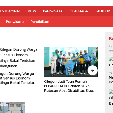
 & KRIMINAL
VIEW
PARIWISATA
OLAHRAGA
TALKHUB
Pariwisata
Pendidikan
B
In
an
29
legon Dorong Warga
DPRD 
Me
at Sensus Ekonomi
Pene
Cilegon Jadi Tuan Rumah
H
silnya Bakal Tentukan
Hibu
PEPARPEDA IX Banten 2026,
mbangunan
Soro
Ratusan Atlet Disabilitas Siap
Ukir Prestasi Gemilang