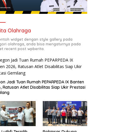
ita Olahraga
contoh widget dengan style gallery pada
gori olahraga, anda bisa mengaturnya pada
et recent post wpberita.
gon Jadi Tuan Rumah PEPARPEDA IX Banten
, Ratusan Atlet Disabilitas Siap Ukir Prestasi
ilang
 Luthfi Terpilih
Robinsar Dukung