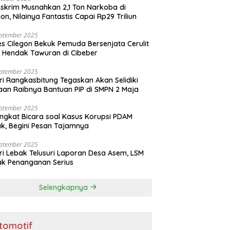
skrim Musnahkan 2,1 Ton Narkoba di
gon, Nilainya Fantastis Capai Rp29 Triliun
eptember 2025
es Cilegon Bekuk Pemuda Bersenjata Cerulit
 Hendak Tawuran di Cibeber
eptember 2025
ri Rangkasbitung Tegaskan Akan Selidiki
an Raibnya Bantuan PIP di SMPN 2 Maja
eptember 2025
ngkat Bicara soal Kasus Korupsi PDAM
k, Begini Pesan Tajamnya
eptember 2025
ri Lebak Telusuri Laporan Desa Asem, LSM
k Penanganan Serius
Selengkapnya
tomotif