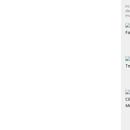
In
de
mu