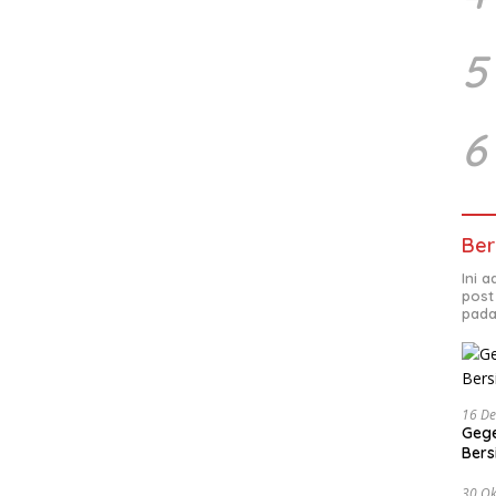
5
6
Ber
Ini 
post
pada
16 D
Gege
Ber
30 Ok