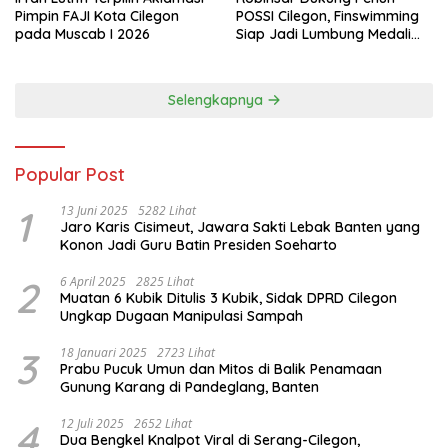
Pimpin FAJI Kota Cilegon
POSSI Cilegon, Finswimming
pada Muscab I 2026
Siap Jadi Lumbung Medali
Porprov 2026
Selengkapnya
Popular Post
1
13 Juni 2025
5282 Lihat
Jaro Karis Cisimeut, Jawara Sakti Lebak Banten yang
Konon Jadi Guru Batin Presiden Soeharto
2
6 April 2025
2825 Lihat
Muatan 6 Kubik Ditulis 3 Kubik, Sidak DPRD Cilegon
Ungkap Dugaan Manipulasi Sampah
3
18 Januari 2025
2723 Lihat
Prabu Pucuk Umun dan Mitos di Balik Penamaan
Gunung Karang di Pandeglang, Banten
4
12 Juli 2025
2652 Lihat
Dua Bengkel Knalpot Viral di Serang-Cilegon,