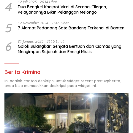
4
12 Juli 2025
2634 Lihat
Dua Bengkel Knalpot Viral di Serang-Cilegon,
Pelayanannya Bikin Pelanggan Melongo
5
12 November 2024
2545 Lihat
7 Alamat Pedagang Sate Bandeng Terkenal di Banten
6
31 Januari 2025
2115 Lihat
Golok Sulangkar: Senjata Bertuah dari Ciomas yang
Menyimpan Sejarah dan Energi Mistis
Berita Kriminal
Ini adalah contoh deskripsi untuk widget recent post wpberita,
anda bisa memasukkan deskripsi pada widget ini.