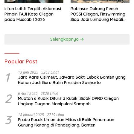
Irfan Luthfi Terpilih Aklamasi
Robinsar Dukung Penuh
Pimpin FAJI Kota Cilegon
POSSI Cilegon, Finswimming
pada Muscab I 2026
Siap Jadi Lumbung Medali
Porprov 2026
Selengkapnya
Popular Post
1
13 Juni 2025
5263 Lihat
Jaro Karis Cisimeut, Jawara Sakti Lebak Banten yang
Konon Jadi Guru Batin Presiden Soeharto
2
6 April 2025
2820 Lihat
Muatan 6 Kubik Ditulis 3 Kubik, Sidak DPRD Cilegon
Ungkap Dugaan Manipulasi Sampah
3
18 Januari 2025
2719 Lihat
Prabu Pucuk Umun dan Mitos di Balik Penamaan
Gunung Karang di Pandeglang, Banten