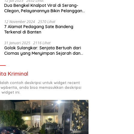
12 Juli 2025
2652 Lihat
Dua Bengkel Knalpot Viral di Serang-
Cilegon, Pelayanannya Bikin Pelanggan
Melongo
12 November 2024
2570 Lihat
7 Alamat Pedagang Sate Bandeng
Terkenal di Banten
31 Januari 2025
2116 Lihat
Golok Sulangkar: Senjata Bertuah dari
Ciomas yang Menyimpan Sejarah dan
Energi Mistis
ita Kriminal
adalah contoh deskripsi untuk widget recent
 wpberita, anda bisa memasukkan deskripsi
 widget ini.