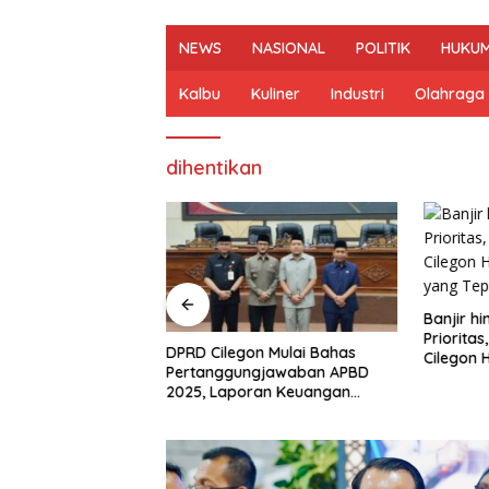
NEWS
NASIONAL
POLITIK
HUKUM
Kalbu
Kuliner
Industri
Olahraga
dihentikan
Banjir h
Priorita
smi Nahkodai
DPRD Cilegon Mulai Bahas
Cilegon 
n, Misbakhun
Pertanggungjawaban APBD
Pembang
Besar di Basis
2025, Laporan Keuangan
Sasaran
gon
Kembali Raih Opini WTP