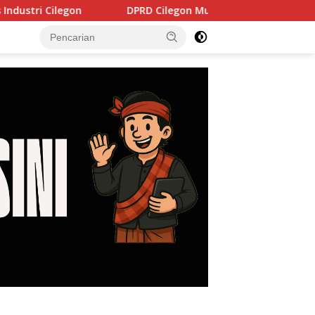
DPRD Cilegon Mulai Bahas Pertanggungjawaban APBD 2