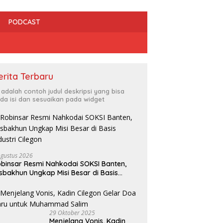
PODCAST
erita Terbaru
i adalah contoh judul deskripsi yang bisa
da isi dan sesuaikan pada widget
Ir
P
on Jadi Tuan Rumah
DPRD dan HMI Bersinergi Kawal
M
PEDA IX Banten 2026,
Penegakan Perda, Tempat
Agustus 2026
an Atlet Disabilitas Siap
Hiburan Bermasalah Jadi
binsar Resmi Nahkodai SOKSI Banten,
Prestasi Gemilang
Sorotan
sbakhun Ungkap Misi Besar di Basis
dustri Cilegon
29 Oktober 2025
Menjelang Vonis, Kadin