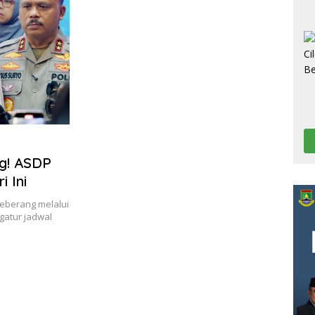
g! ASDP
 Ini
eberang melalui
gatur jadwal