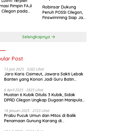
 Luthfi Terpilih
masi Pimpin FAJI
Robinsar Dukung
 Cilegon pada
Penuh POSSI Cilegon,
ab I 2026
Finswimming Siap Jadi
Lumbung Medali
Porprov 2026
Selengkapnya
ular Post
13 Juni 2025
5282 Lihat
Jaro Karis Cisimeut, Jawara Sakti Lebak
Banten yang Konon Jadi Guru Batin
Presiden Soeharto
6 April 2025
2825 Lihat
Muatan 6 Kubik Ditulis 3 Kubik, Sidak
DPRD Cilegon Ungkap Dugaan Manipulasi
Sampah
18 Januari 2025
2723 Lihat
Prabu Pucuk Umun dan Mitos di Balik
Penamaan Gunung Karang di
Pandeglang, Banten