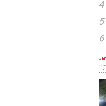
4
5
6
Ber
Ini 
post
pada