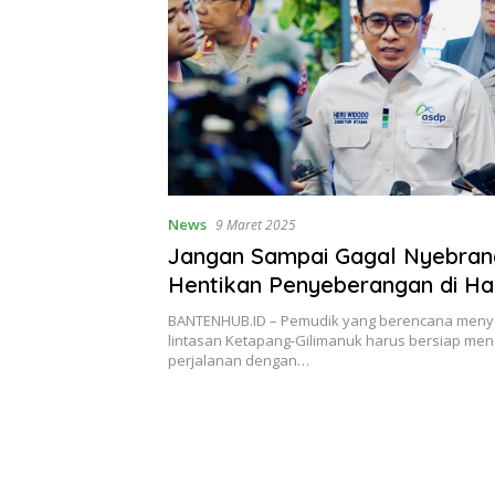
News
9 Maret 2025
Jangan Sampai Gagal Nyebran
Hentikan Penyeberangan di Hari
BANTENHUB.ID – Pemudik yang berencana meny
lintasan Ketapang-Gilimanuk harus bersiap men
perjalanan dengan…