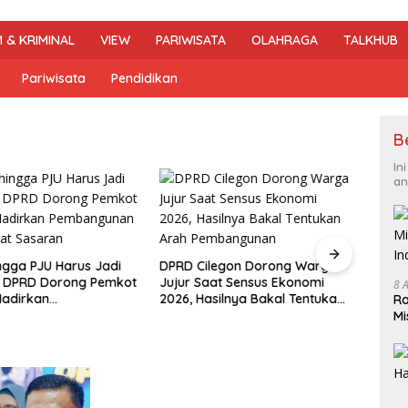
 & KRIMINAL
VIEW
PARIWISATA
OLAHRAGA
TALKHUB
Pariwisata
Pendidikan
B
In
an
ingga PJU Harus Jadi
DPRD Cilegon Dorong Warga
Cileg
s, DPRD Dorong Pemkot
Jujur Saat Sensus Ekonomi
PEPAR
8 
Hadirkan
2026, Hasilnya Bakal Tentukan
Ratus
Ro
unan yang Tepat
Arah Pembangunan
Ukir 
Mi
In