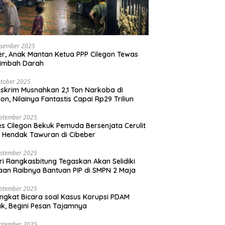
esember 2025
r, Anak Mantan Ketua PPP Cilegon Tewas
simbah Darah
tober 2025
skrim Musnahkan 2,1 Ton Narkoba di
gon, Nilainya Fantastis Capai Rp29 Triliun
eptember 2025
es Cilegon Bekuk Pemuda Bersenjata Cerulit
 Hendak Tawuran di Cibeber
eptember 2025
ri Rangkasbitung Tegaskan Akan Selidiki
an Raibnya Bantuan PIP di SMPN 2 Maja
eptember 2025
ngkat Bicara soal Kasus Korupsi PDAM
k, Begini Pesan Tajamnya
eptember 2025