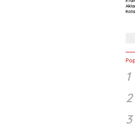
Irfan
Akla
Kota
Musc
Pop
1
2
3