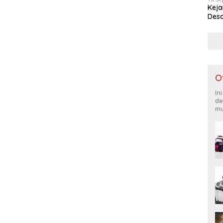
Keja
Desa
O
In
de
mu