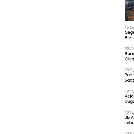
16 D
Gege
Ber
30 Ok
Bare
Cile
28 S
Polr
Saat
19 S
Keja
Duga
10 S
JB A
Leba
10 S