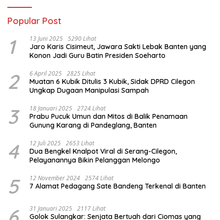
Popular Post
1
13 Juni 2025
5290 Lihat
Jaro Karis Cisimeut, Jawara Sakti Lebak Banten yang
Konon Jadi Guru Batin Presiden Soeharto
2
6 April 2025
2825 Lihat
Muatan 6 Kubik Ditulis 3 Kubik, Sidak DPRD Cilegon
Ungkap Dugaan Manipulasi Sampah
3
18 Januari 2025
2724 Lihat
Prabu Pucuk Umun dan Mitos di Balik Penamaan
Gunung Karang di Pandeglang, Banten
4
12 Juli 2025
2653 Lihat
Dua Bengkel Knalpot Viral di Serang-Cilegon,
Pelayanannya Bikin Pelanggan Melongo
5
12 November 2024
2574 Lihat
7 Alamat Pedagang Sate Bandeng Terkenal di Banten
6
31 Januari 2025
2117 Lihat
Golok Sulangkar: Senjata Bertuah dari Ciomas yang