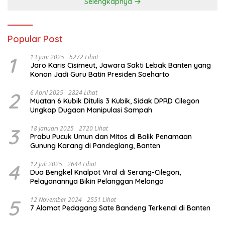
Selengkapnya
Popular Post
1
13 Juni 2025
5272 Lihat
Jaro Karis Cisimeut, Jawara Sakti Lebak Banten yang
Konon Jadi Guru Batin Presiden Soeharto
2
6 April 2025
2824 Lihat
Muatan 6 Kubik Ditulis 3 Kubik, Sidak DPRD Cilegon
Ungkap Dugaan Manipulasi Sampah
3
18 Januari 2025
2720 Lihat
Prabu Pucuk Umun dan Mitos di Balik Penamaan
Gunung Karang di Pandeglang, Banten
4
12 Juli 2025
2644 Lihat
Dua Bengkel Knalpot Viral di Serang-Cilegon,
Pelayanannya Bikin Pelanggan Melongo
5
12 November 2024
2551 Lihat
7 Alamat Pedagang Sate Bandeng Terkenal di Banten