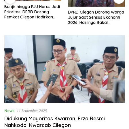
Banjir hingga PJU Harus Jadi
Prioritas, DPRD Dorong
DPRD Cilegon Dorong Warga
Pemkot Cilegon Hadirkan
Jujur Saat Sensus Ekonomi
Pembangunan yang Tepat
2026, Hasilnya Bakal
Sasaran
Tentukan Arah
Pembangunan
News
11 September 2025
Didukung Mayoritas Kwarran, Erza Resmi
Nahkodai Kwarcab Cilegon