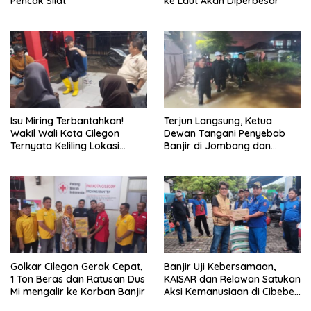
Pencak Silat
ke Laut Akan Diperbesar
Isu Miring Terbantahkan!
Terjun Langsung, Ketua
Wakil Wali Kota Cilegon
Dewan Tangani Penyebab
Ternyata Keliling Lokasi
Banjir di Jombang dan
Banjir dan Kunjungi PMI
Cibeber
Golkar Cilegon Gerak Cepat,
Banjir Uji Kebersamaan,
1 Ton Beras dan Ratusan Dus
KAISAR dan Relawan Satukan
Mi mengalir ke Korban Banjir
Aksi Kemanusiaan di Cibeber
Cilegon