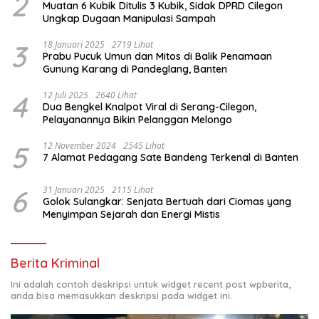
2
Muatan 6 Kubik Ditulis 3 Kubik, Sidak DPRD Cilegon
Ungkap Dugaan Manipulasi Sampah
3
18 Januari 2025
2719 Lihat
Prabu Pucuk Umun dan Mitos di Balik Penamaan
Gunung Karang di Pandeglang, Banten
4
12 Juli 2025
2640 Lihat
Dua Bengkel Knalpot Viral di Serang-Cilegon,
Pelayanannya Bikin Pelanggan Melongo
5
12 November 2024
2545 Lihat
7 Alamat Pedagang Sate Bandeng Terkenal di Banten
6
31 Januari 2025
2115 Lihat
Golok Sulangkar: Senjata Bertuah dari Ciomas yang
Menyimpan Sejarah dan Energi Mistis
Berita Kriminal
Ini adalah contoh deskripsi untuk widget recent post wpberita,
anda bisa memasukkan deskripsi pada widget ini.