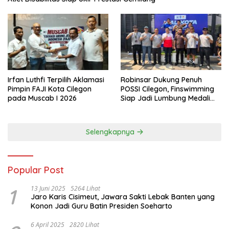
Irfan Luthfi Terpilih Aklamasi
Robinsar Dukung Penuh
Pimpin FAJI Kota Cilegon
POSSI Cilegon, Finswimming
pada Muscab I 2026
Siap Jadi Lumbung Medali
Porprov 2026
Selengkapnya
Popular Post
1
13 Juni 2025
5264 Lihat
Jaro Karis Cisimeut, Jawara Sakti Lebak Banten yang
Konon Jadi Guru Batin Presiden Soeharto
6 April 2025
2820 Lihat