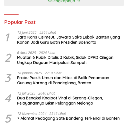
Selengkapnya
Popular Post
1
13 Juni 2025
5264 Lihat
Jaro Karis Cisimeut, Jawara Sakti Lebak Banten yang
Konon Jadi Guru Batin Presiden Soeharto
2
6 April 2025
2824 Lihat
Muatan 6 Kubik Ditulis 3 Kubik, Sidak DPRD Cilegon
Ungkap Dugaan Manipulasi Sampah
3
18 Januari 2025
2719 Lihat
Prabu Pucuk Umun dan Mitos di Balik Penamaan
Gunung Karang di Pandeglang, Banten
4
12 Juli 2025
2640 Lihat
Dua Bengkel Knalpot Viral di Serang-Cilegon,
Pelayanannya Bikin Pelanggan Melongo
5
12 November 2024
2546 Lihat
7 Alamat Pedagang Sate Bandeng Terkenal di Banten