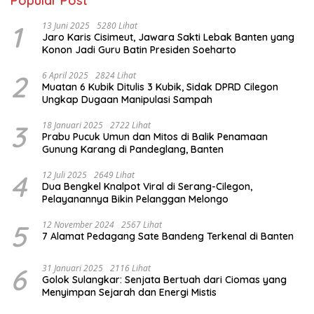
Popular Post
1
13 Juni 2025
5280 Lihat
Jaro Karis Cisimeut, Jawara Sakti Lebak Banten yang
Konon Jadi Guru Batin Presiden Soeharto
2
6 April 2025
2824 Lihat
Muatan 6 Kubik Ditulis 3 Kubik, Sidak DPRD Cilegon
Ungkap Dugaan Manipulasi Sampah
3
18 Januari 2025
2722 Lihat
Prabu Pucuk Umun dan Mitos di Balik Penamaan
Gunung Karang di Pandeglang, Banten
4
12 Juli 2025
2649 Lihat
Dua Bengkel Knalpot Viral di Serang-Cilegon,
Pelayanannya Bikin Pelanggan Melongo
5
12 November 2024
2567 Lihat
7 Alamat Pedagang Sate Bandeng Terkenal di Banten
6
31 Januari 2025
2116 Lihat
Golok Sulangkar: Senjata Bertuah dari Ciomas yang
Menyimpan Sejarah dan Energi Mistis