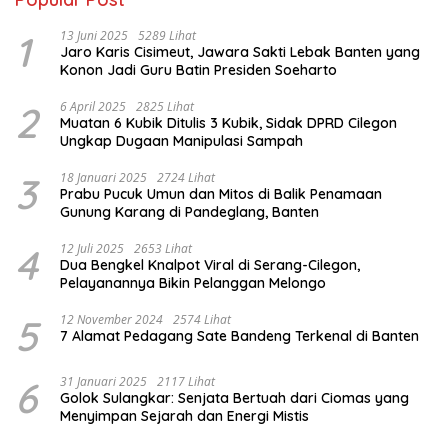
1
13 Juni 2025
5289 Lihat
Jaro Karis Cisimeut, Jawara Sakti Lebak Banten yang
Konon Jadi Guru Batin Presiden Soeharto
2
6 April 2025
2825 Lihat
Muatan 6 Kubik Ditulis 3 Kubik, Sidak DPRD Cilegon
Ungkap Dugaan Manipulasi Sampah
3
18 Januari 2025
2724 Lihat
Prabu Pucuk Umun dan Mitos di Balik Penamaan
Gunung Karang di Pandeglang, Banten
4
12 Juli 2025
2653 Lihat
Dua Bengkel Knalpot Viral di Serang-Cilegon,
Pelayanannya Bikin Pelanggan Melongo
5
12 November 2024
2574 Lihat
7 Alamat Pedagang Sate Bandeng Terkenal di Banten
6
31 Januari 2025
2117 Lihat
Golok Sulangkar: Senjata Bertuah dari Ciomas yang
Menyimpan Sejarah dan Energi Mistis