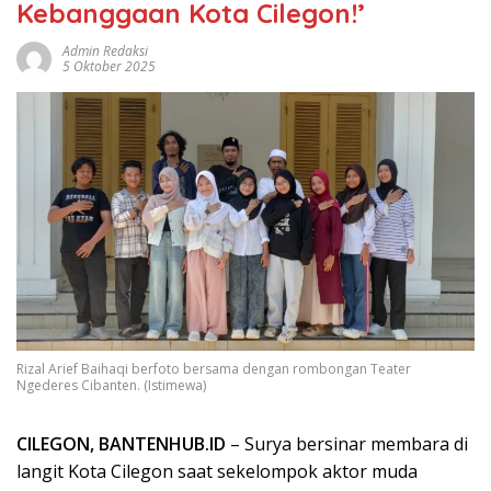
Kebanggaan Kota Cilegon!’
Admin Redaksi
5 Oktober 2025
Rizal Arief Baihaqi berfoto bersama dengan rombongan Teater
Ngederes Cibanten. (Istimewa)
CILEGON, BANTENHUB.ID
– Surya bersinar membara di
langit Kota Cilegon saat sekelompok aktor muda