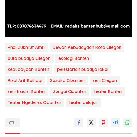
Ahdi Zukhruf Amri
Dewan Kebudayaan Kota Cilegon
duta budaya Cilegon
ekologi Banten
kebudayaan Banten
pelestarian budaya lokal
Rizal Arif Baihaqi
Sasaka Cibanten
seni Cilegon
seni tradisi Banten
Sungai Cibanten
teater Banten
Teater Ngederes Cibanten
teater pelajar