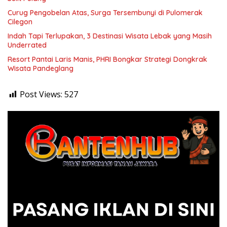
Curug Pengobelan Atas, Surga Tersembunyi di Pulomerak
Cilegon
Indah Tapi Terlupakan, 3 Destinasi Wisata Lebak yang Masih
Underrated
Resort Pantai Laris Manis, PHRI Bongkar Strategi Dongkrak
Wisata Pandeglang
Post Views:
527