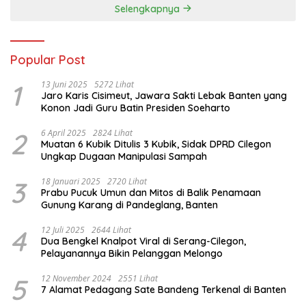
Selengkapnya
Popular Post
1
13 Juni 2025
5272 Lihat
Jaro Karis Cisimeut, Jawara Sakti Lebak Banten yang
Konon Jadi Guru Batin Presiden Soeharto
2
6 April 2025
2824 Lihat
Muatan 6 Kubik Ditulis 3 Kubik, Sidak DPRD Cilegon
Ungkap Dugaan Manipulasi Sampah
3
18 Januari 2025
2720 Lihat
Prabu Pucuk Umun dan Mitos di Balik Penamaan
Gunung Karang di Pandeglang, Banten
4
12 Juli 2025
2644 Lihat
Dua Bengkel Knalpot Viral di Serang-Cilegon,
Pelayanannya Bikin Pelanggan Melongo
5
12 November 2024
2551 Lihat
7 Alamat Pedagang Sate Bandeng Terkenal di Banten