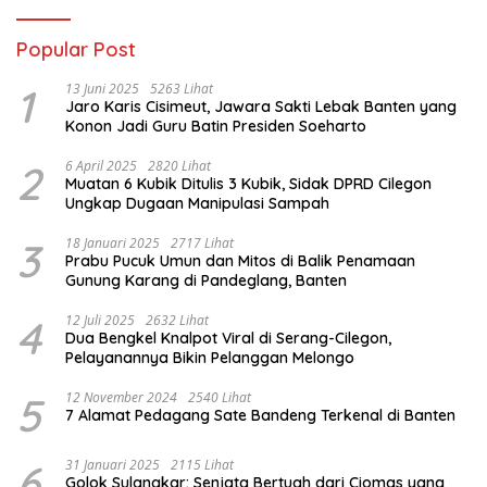
Popular Post
1
13 Juni 2025
5263 Lihat
Jaro Karis Cisimeut, Jawara Sakti Lebak Banten yang
Konon Jadi Guru Batin Presiden Soeharto
2
6 April 2025
2820 Lihat
Muatan 6 Kubik Ditulis 3 Kubik, Sidak DPRD Cilegon
Ungkap Dugaan Manipulasi Sampah
3
18 Januari 2025
2717 Lihat
Prabu Pucuk Umun dan Mitos di Balik Penamaan
Gunung Karang di Pandeglang, Banten
4
12 Juli 2025
2632 Lihat
Dua Bengkel Knalpot Viral di Serang-Cilegon,
Pelayanannya Bikin Pelanggan Melongo
5
12 November 2024
2540 Lihat
7 Alamat Pedagang Sate Bandeng Terkenal di Banten
6
31 Januari 2025
2115 Lihat
Golok Sulangkar: Senjata Bertuah dari Ciomas yang