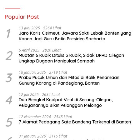
Popular Post
1
13 Juni 2025
5264 Lihat
Jaro Karis Cisimeut, Jawara Sakti Lebak Banten yang
Konon Jadi Guru Batin Presiden Soeharto
2
6 April 2025
2820 Lihat
Muatan 6 Kubik Ditulis 3 Kubik, Sidak DPRD Cilegon
Ungkap Dugaan Manipulasi Sampah
3
18 Januari 2025
2719 Lihat
Prabu Pucuk Umun dan Mitos di Balik Penamaan
Gunung Karang di Pandeglang, Banten
4
12 Juli 2025
2634 Lihat
Dua Bengkel Knalpot Viral di Serang-Cilegon,
Pelayanannya Bikin Pelanggan Melongo
5
12 November 2024
2545 Lihat
7 Alamat Pedagang Sate Bandeng Terkenal di Banten
31 Januari 2025
2115 Lihat