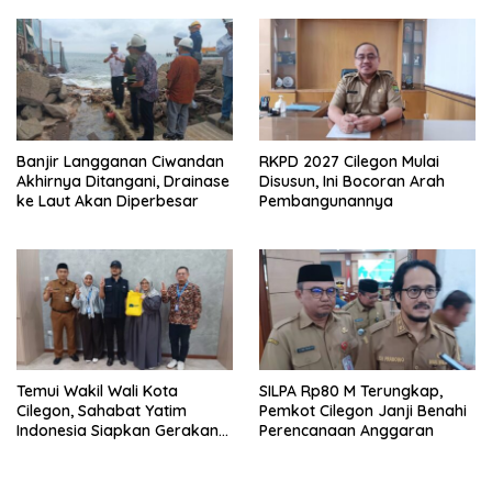
Bulan
Banjir Langganan Ciwandan
RKPD 2027 Cilegon Mulai
Akhirnya Ditangani, Drainase
Disusun, Ini Bocoran Arah
ke Laut Akan Diperbesar
Pembangunannya
Temui Wakil Wali Kota
SILPA Rp80 M Terungkap,
Cilegon, Sahabat Yatim
Pemkot Cilegon Janji Benahi
Indonesia Siapkan Gerakan
Perencanaan Anggaran
Besar Lawan Stunting di
Cilegon