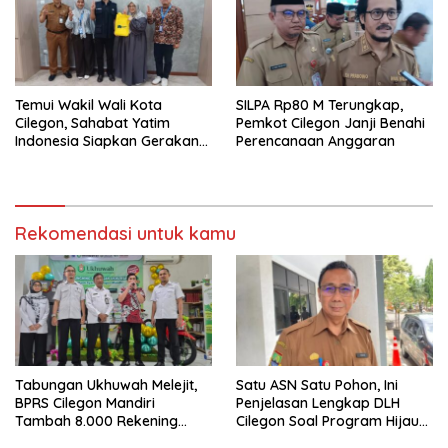
Temui Wakil Wali Kota
SILPA Rp80 M Terungkap,
Cilegon, Sahabat Yatim
Pemkot Cilegon Janji Benahi
Indonesia Siapkan Gerakan
Perencanaan Anggaran
Besar Lawan Stunting di
Cilegon
Rekomendasi untuk kamu
Tabungan Ukhuwah Melejit,
Satu ASN Satu Pohon, Ini
BPRS Cilegon Mandiri
Penjelasan Lengkap DLH
Tambah 8.000 Rekening
Cilegon Soal Program Hijau
Baru Hanya Dalam Dua
Cilegon