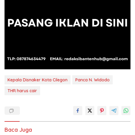
Kepala Disnaker Kota Cilegon
Panca N. Widodo
THR harus cair
Baca Juga