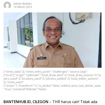
Admin Redaksi
18 Maret 2025
{"remix_data":[],"remix_entry_point":"challenges","source_tags":
["local"],"origin":"unknown","total_draw_time":0,"total_draw_actions":0,"la
yers_used":0,"brushes_used":0,"photos_added":0,"total_editor_actions":
{},"tools_used":
{"resize":1,"transform":1},"is_sticker":false,"edited_since_last_sticker_save
":true,"containsFTESticker":false}
BANTENHUB.ID, CILEGON
– THR harus cair! Tidak ada