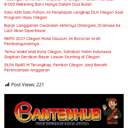
8.000 Rekening Baru Hanya Dalam Dua Bulan
Satu ASN Satu Pohon, Ini Penjelasan Lengkap DLH Cilegon Soal
Program Hijau Cilegon
Banjir Langganan Ciwandan Akhirnya Ditangani, Drainase ke
Laut Akan Diperbesar
RKPD 2027 Cilegon Mulai Disusun, Ini Bocoran Arah
Pembangunannya
Temui Wakil Wali Kota Cilegon, Sahabat Yatim Indonesia
Siapkan Gerakan Besar Lawan Stunting di Cilegon
SILPA Rp80 M Terungkap, Pemkot Cilegon Janji Benahi
Perencanaan Anggaran
Post Views:
221