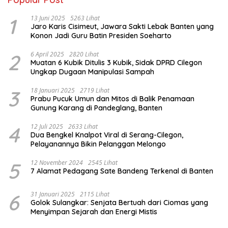
1
13 Juni 2025
5263 Lihat
Jaro Karis Cisimeut, Jawara Sakti Lebak Banten yang
Konon Jadi Guru Batin Presiden Soeharto
2
6 April 2025
2820 Lihat
Muatan 6 Kubik Ditulis 3 Kubik, Sidak DPRD Cilegon
Ungkap Dugaan Manipulasi Sampah
3
18 Januari 2025
2719 Lihat
Prabu Pucuk Umun dan Mitos di Balik Penamaan
Gunung Karang di Pandeglang, Banten
4
12 Juli 2025
2633 Lihat
Dua Bengkel Knalpot Viral di Serang-Cilegon,
Pelayanannya Bikin Pelanggan Melongo
5
12 November 2024
2545 Lihat
7 Alamat Pedagang Sate Bandeng Terkenal di Banten
6
31 Januari 2025
2115 Lihat
Golok Sulangkar: Senjata Bertuah dari Ciomas yang
Menyimpan Sejarah dan Energi Mistis