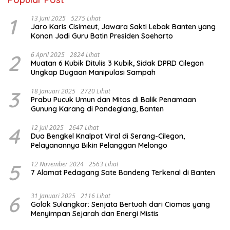
1
13 Juni 2025
5275 Lihat
Jaro Karis Cisimeut, Jawara Sakti Lebak Banten yang
Konon Jadi Guru Batin Presiden Soeharto
2
6 April 2025
2824 Lihat
Muatan 6 Kubik Ditulis 3 Kubik, Sidak DPRD Cilegon
Ungkap Dugaan Manipulasi Sampah
3
18 Januari 2025
2720 Lihat
Prabu Pucuk Umun dan Mitos di Balik Penamaan
Gunung Karang di Pandeglang, Banten
4
12 Juli 2025
2647 Lihat
Dua Bengkel Knalpot Viral di Serang-Cilegon,
Pelayanannya Bikin Pelanggan Melongo
5
12 November 2024
2563 Lihat
7 Alamat Pedagang Sate Bandeng Terkenal di Banten
6
31 Januari 2025
2116 Lihat
Golok Sulangkar: Senjata Bertuah dari Ciomas yang
Menyimpan Sejarah dan Energi Mistis