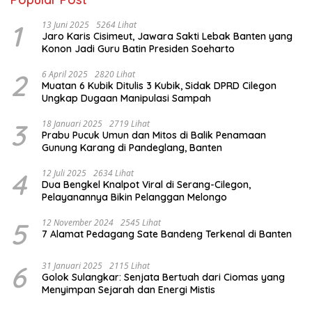
1
13 Juni 2025
5264 Lihat
Jaro Karis Cisimeut, Jawara Sakti Lebak Banten yang
Konon Jadi Guru Batin Presiden Soeharto
2
6 April 2025
2820 Lihat
Muatan 6 Kubik Ditulis 3 Kubik, Sidak DPRD Cilegon
Ungkap Dugaan Manipulasi Sampah
3
18 Januari 2025
2719 Lihat
Prabu Pucuk Umun dan Mitos di Balik Penamaan
Gunung Karang di Pandeglang, Banten
4
12 Juli 2025
2634 Lihat
Dua Bengkel Knalpot Viral di Serang-Cilegon,
Pelayanannya Bikin Pelanggan Melongo
5
12 November 2024
2545 Lihat
7 Alamat Pedagang Sate Bandeng Terkenal di Banten
6
31 Januari 2025
2115 Lihat
Golok Sulangkar: Senjata Bertuah dari Ciomas yang
Menyimpan Sejarah dan Energi Mistis