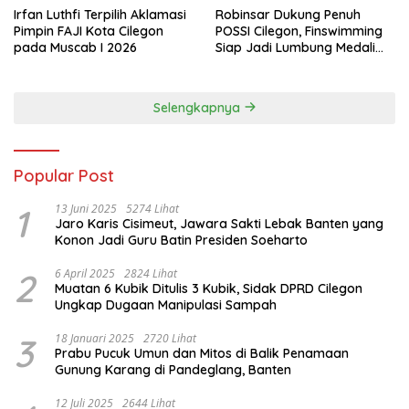
Irfan Luthfi Terpilih Aklamasi
Robinsar Dukung Penuh
Pimpin FAJI Kota Cilegon
POSSI Cilegon, Finswimming
pada Muscab I 2026
Siap Jadi Lumbung Medali
Porprov 2026
Selengkapnya
Popular Post
1
13 Juni 2025
5274 Lihat
Jaro Karis Cisimeut, Jawara Sakti Lebak Banten yang
Konon Jadi Guru Batin Presiden Soeharto
2
6 April 2025
2824 Lihat
Muatan 6 Kubik Ditulis 3 Kubik, Sidak DPRD Cilegon
Ungkap Dugaan Manipulasi Sampah
3
18 Januari 2025
2720 Lihat
Prabu Pucuk Umun dan Mitos di Balik Penamaan
Gunung Karang di Pandeglang, Banten
12 Juli 2025
2644 Lihat