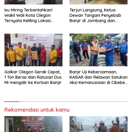
Isu Miring Terbantahkan!
Terjun Langsung, Ketua
Wakil Wali Kota Cilegon
Dewan Tangani Penyebab
Ternyata Keliling Lokasi
Banjir di Jombang dan
Banjir dan Kunjungi PMI
Cibeber
Golkar Cilegon Gerak Cepat,
Banjir Uji Kebersamaan,
1 Ton Beras dan Ratusan Dus
KAISAR dan Relawan Satukan
Mi mengalir ke Korban Banjir
Aksi Kemanusiaan di Cibeber
Cilegon
Rekomendasi untuk kamu