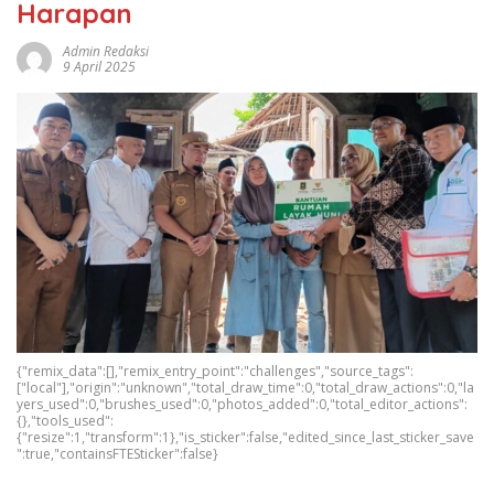
Harapan
Admin Redaksi
9 April 2025
{"remix_data":[],"remix_entry_point":"challenges","source_tags":
["local"],"origin":"unknown","total_draw_time":0,"total_draw_actions":0,"la
yers_used":0,"brushes_used":0,"photos_added":0,"total_editor_actions":
{},"tools_used":
{"resize":1,"transform":1},"is_sticker":false,"edited_since_last_sticker_save
":true,"containsFTESticker":false}