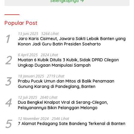
Selengkapnya
Popular Post
1
13 Juni 2025
5264 Lihat
Jaro Karis Cisimeut, Jawara Sakti Lebak Banten yang
Konon Jadi Guru Batin Presiden Soeharto
2
6 April 2025
2824 Lihat
Muatan 6 Kubik Ditulis 3 Kubik, Sidak DPRD Cilegon
Ungkap Dugaan Manipulasi Sampah
3
18 Januari 2025
2719 Lihat
Prabu Pucuk Umun dan Mitos di Balik Penamaan
Gunung Karang di Pandeglang, Banten
4
12 Juli 2025
2640 Lihat
Dua Bengkel Knalpot Viral di Serang-Cilegon,
Pelayanannya Bikin Pelanggan Melongo
5
12 November 2024
2546 Lihat
7 Alamat Pedagang Sate Bandeng Terkenal di Banten