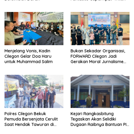
Menjelang Vonis, Kadin
Bukan Sekadar Organisasi,
Cilegon Gelar Doa Haru
FORWARD Cilegon Jadi
untuk Muhammad Salim
Gerakan Moral Jurnalisme
Berbudaya
Polres Cilegon Bekuk
Kejari Rangkasbitung
Pemuda Bersenjata Cerulit
Tegaskan Akan Selidiki
Saat Hendak Tawuran di
Dugaan Raibnya Bantuan PIP
Cibeber
di SMPN 2 Maja