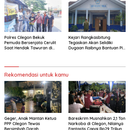
Polres Cilegon Bekuk
Kejari Rangkasbitung
Pemuda Bersenjata Cerulit
Tegaskan Akan Selidiki
Saat Hendak Tawuran di
Dugaan Raibnya Bantuan PIP
Cibeber
di SMPN 2 Maja
Rekomendasi untuk kamu
Geger, Anak Mantan Ketua
Bareskrim Musnahkan 2,1 Ton
PPP Cilegon Tewas
Narkoba di Cilegon, Nilainya
Bersimbah Darah
Fantastis Capai Rp29 Triliun