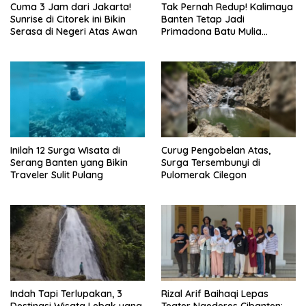
Cuma 3 Jam dari Jakarta!
Tak Pernah Redup! Kalimaya
Sunrise di Citorek ini Bikin
Banten Tetap Jadi
Serasa di Negeri Atas Awan
Primadona Batu Mulia
Indonesia
Inilah 12 Surga Wisata di
Curug Pengobelan Atas,
Serang Banten yang Bikin
Surga Tersembunyi di
Traveler Sulit Pulang
Pulomerak Cilegon
Indah Tapi Terlupakan, 3
Rizal Arif Baihaqi Lepas
Destinasi Wisata Lebak yang
Teater Ngederes Cibanten: