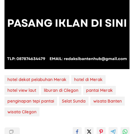
hotel dekat pelabuhan Merak
hotel di Merak
hotel view laut
liburan di Cilegon
pantai Merak
penginapan tepi pantai
Selat Sunda
wisata Banten
wisata Cilegon