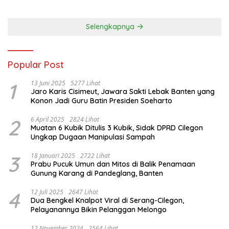
Porprov 2026
Selengkapnya
Popular Post
1
13 Juni 2025
5277 Lihat
Jaro Karis Cisimeut, Jawara Sakti Lebak Banten yang
Konon Jadi Guru Batin Presiden Soeharto
2
6 April 2025
2824 Lihat
Muatan 6 Kubik Ditulis 3 Kubik, Sidak DPRD Cilegon
Ungkap Dugaan Manipulasi Sampah
3
18 Januari 2025
2722 Lihat
Prabu Pucuk Umun dan Mitos di Balik Penamaan
Gunung Karang di Pandeglang, Banten
4
12 Juli 2025
2647 Lihat
Dua Bengkel Knalpot Viral di Serang-Cilegon,
Pelayanannya Bikin Pelanggan Melongo
12 November 2024
2564 Lihat