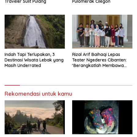
Traveler Sulit Pulang
Pulomerak Cilegon
Indah Tapi Terlupakan, 3
Rizal Arif Baihaqi Lepas
Destinasi Wisata Lebak yang
Teater Ngederes Cibanten:
Masih Underrated
‘Berangkatlah Membawa
Sejarah dan Kebanggaan
Kota Cilegon!’
Rekomendasi untuk kamu