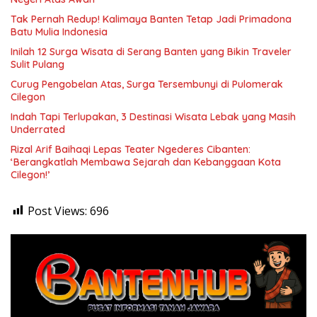
Tak Pernah Redup! Kalimaya Banten Tetap Jadi Primadona
Batu Mulia Indonesia
Inilah 12 Surga Wisata di Serang Banten yang Bikin Traveler
Sulit Pulang
Curug Pengobelan Atas, Surga Tersembunyi di Pulomerak
Cilegon
Indah Tapi Terlupakan, 3 Destinasi Wisata Lebak yang Masih
Underrated
Rizal Arif Baihaqi Lepas Teater Ngederes Cibanten:
‘Berangkatlah Membawa Sejarah dan Kebanggaan Kota
Cilegon!’
Post Views:
696