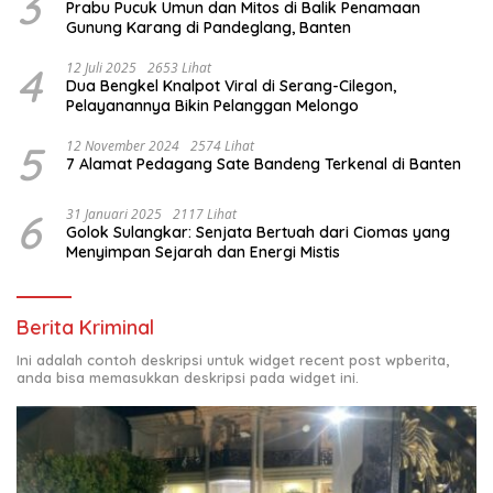
3
Prabu Pucuk Umun dan Mitos di Balik Penamaan
Gunung Karang di Pandeglang, Banten
4
12 Juli 2025
2653 Lihat
Dua Bengkel Knalpot Viral di Serang-Cilegon,
Pelayanannya Bikin Pelanggan Melongo
5
12 November 2024
2574 Lihat
7 Alamat Pedagang Sate Bandeng Terkenal di Banten
6
31 Januari 2025
2117 Lihat
Golok Sulangkar: Senjata Bertuah dari Ciomas yang
Menyimpan Sejarah dan Energi Mistis
Berita Kriminal
Ini adalah contoh deskripsi untuk widget recent post wpberita,
anda bisa memasukkan deskripsi pada widget ini.