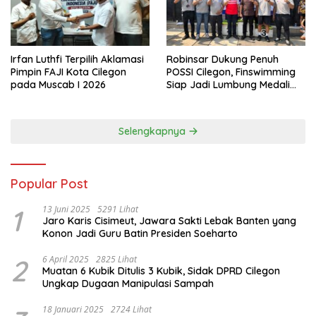
Irfan Luthfi Terpilih Aklamasi
Robinsar Dukung Penuh
Pimpin FAJI Kota Cilegon
POSSI Cilegon, Finswimming
pada Muscab I 2026
Siap Jadi Lumbung Medali
Porprov 2026
Selengkapnya
Popular Post
1
13 Juni 2025
5291 Lihat
Jaro Karis Cisimeut, Jawara Sakti Lebak Banten yang
Konon Jadi Guru Batin Presiden Soeharto
2
6 April 2025
2825 Lihat
Muatan 6 Kubik Ditulis 3 Kubik, Sidak DPRD Cilegon
Ungkap Dugaan Manipulasi Sampah
18 Januari 2025
2724 Lihat