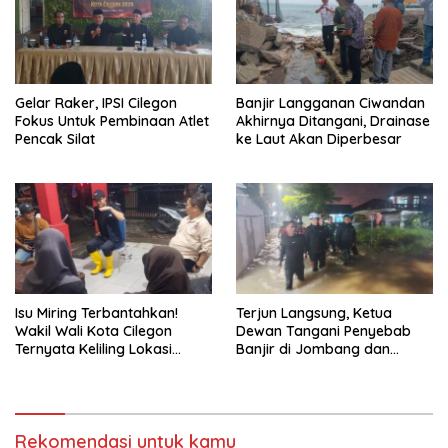
Gelar Raker, IPSI Cilegon
Banjir Langganan Ciwandan
Fokus Untuk Pembinaan Atlet
Akhirnya Ditangani, Drainase
Pencak Silat
ke Laut Akan Diperbesar
Isu Miring Terbantahkan!
Terjun Langsung, Ketua
Wakil Wali Kota Cilegon
Dewan Tangani Penyebab
Ternyata Keliling Lokasi
Banjir di Jombang dan
Banjir dan Kunjungi PMI
Cibeber
Rekomendasi untuk kamu