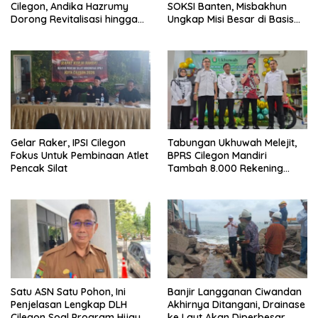
Cilegon, Andika Hazrumy
SOKSI Banten, Misbakhun
Dorong Revitalisasi hingga
Ungkap Misi Besar di Basis
Akar Rumput
Industri Cilegon
Gelar Raker, IPSI Cilegon
Tabungan Ukhuwah Melejit,
Fokus Untuk Pembinaan Atlet
BPRS Cilegon Mandiri
Pencak Silat
Tambah 8.000 Rekening
Baru Hanya Dalam Dua
Bulan
Satu ASN Satu Pohon, Ini
Banjir Langganan Ciwandan
Penjelasan Lengkap DLH
Akhirnya Ditangani, Drainase
Cilegon Soal Program Hijau
ke Laut Akan Diperbesar