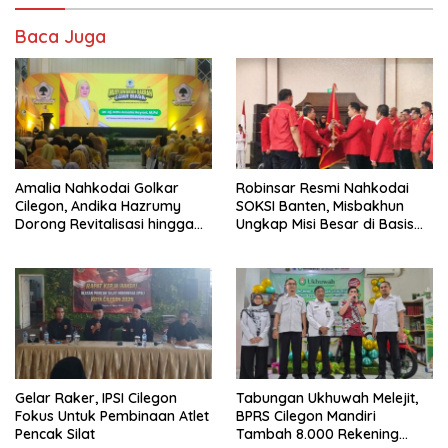
Baca Juga
Amalia Nahkodai Golkar
Robinsar Resmi Nahkodai
Cilegon, Andika Hazrumy
SOKSI Banten, Misbakhun
Dorong Revitalisasi hingga
Ungkap Misi Besar di Basis
Akar Rumput
Industri Cilegon
Gelar Raker, IPSI Cilegon
Tabungan Ukhuwah Melejit,
Fokus Untuk Pembinaan Atlet
BPRS Cilegon Mandiri
Pencak Silat
Tambah 8.000 Rekening