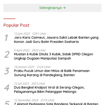
Selengkapnya
Popular Post
1
13 Juni 2025
5291 Lihat
Jaro Karis Cisimeut, Jawara Sakti Lebak Banten yang
Konon Jadi Guru Batin Presiden Soeharto
2
6 April 2025
2825 Lihat
Muatan 6 Kubik Ditulis 3 Kubik, Sidak DPRD Cilegon
Ungkap Dugaan Manipulasi Sampah
3
18 Januari 2025
2724 Lihat
Prabu Pucuk Umun dan Mitos di Balik Penamaan
Gunung Karang di Pandeglang, Banten
4
12 Juli 2025
2653 Lihat
Dua Bengkel Knalpot Viral di Serang-Cilegon,
Pelayanannya Bikin Pelanggan Melongo
5
12 November 2024
2574 Lihat
7 Alamat Pedagang Sate Bandeng Terkenal di Banten