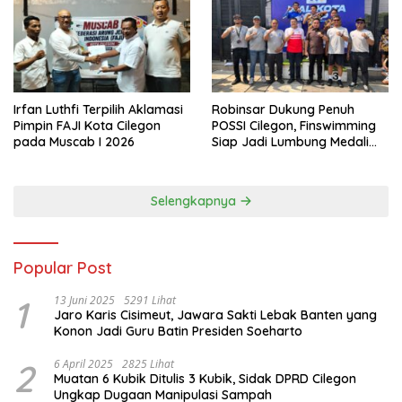
Irfan Luthfi Terpilih Aklamasi
Robinsar Dukung Penuh
Pimpin FAJI Kota Cilegon
POSSI Cilegon, Finswimming
pada Muscab I 2026
Siap Jadi Lumbung Medali
Porprov 2026
Selengkapnya
Popular Post
1
13 Juni 2025
5291 Lihat
Jaro Karis Cisimeut, Jawara Sakti Lebak Banten yang
Konon Jadi Guru Batin Presiden Soeharto
2
6 April 2025
2825 Lihat
Muatan 6 Kubik Ditulis 3 Kubik, Sidak DPRD Cilegon
Ungkap Dugaan Manipulasi Sampah