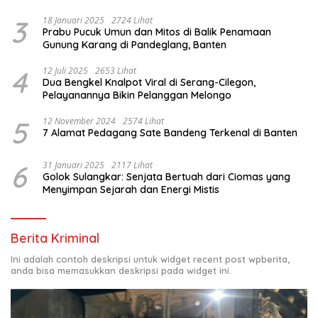
3
18 Januari 2025
2724 Lihat
Prabu Pucuk Umun dan Mitos di Balik Penamaan
Gunung Karang di Pandeglang, Banten
4
12 Juli 2025
2653 Lihat
Dua Bengkel Knalpot Viral di Serang-Cilegon,
Pelayanannya Bikin Pelanggan Melongo
5
12 November 2024
2574 Lihat
7 Alamat Pedagang Sate Bandeng Terkenal di Banten
6
31 Januari 2025
2117 Lihat
Golok Sulangkar: Senjata Bertuah dari Ciomas yang
Menyimpan Sejarah dan Energi Mistis
Berita Kriminal
Ini adalah contoh deskripsi untuk widget recent post wpberita,
anda bisa memasukkan deskripsi pada widget ini.