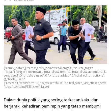
{"remix_data":[],"remix_entry_point":"challenges","source_tags":
["local"],"origin":"unknown","total_draw_time":0,"total_draw_actions":0,"la
yers_used":0,"brushes_used":0,"photos_added":0,"total_editor_actions":
{},"tools_used":
{"resize":1,"transform":1},"is_sticker":false,"edited_since_last_sticker_save
":true,"containsFTESticker":false}
Dalam dunia politik yang sering terkesan kaku dan
berjarak, kehadiran pemimpin yang tetap membumi