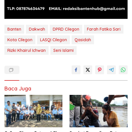
Banten
Dakwah
DPRD Cilegon
Farah Fatika Sari
Kota Cilegon
LASQI Cilegon
Qasidah
Rizki Khairul Ichwan
Seni Islami
Baca Juga