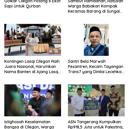
Golkar Cilegon Potong 6 Ekor
Sambut Ramadhan, Ratusan
Sapi Untuk Qurban
Warga Babakan Kompak
Keramas Barang di Sungai
Cisadane Tangerang Banten
Kontingen Lasqi Cilegon Raih
Santri Bela Marwah
Juara Nasional, Harumkan
Pesantren, Kecam Tayangan
Nama Banten di Ajang Lasqi
Trans7 yang Dinilai Lecehkan
Nusantara Fest 2025
Tradisi Luhur
Istighosah Keselamatan
ASN Tangerang Kumpulkan
Bangsa di Cilegon, Warga
Rp918,5 Juta untuk Palestina,