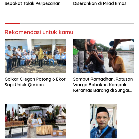
Sepakat Tolak Perpecahan
Diserahkan di Milad Emas
MUI
Rekomendasi untuk kamu
Golkar Cilegon Potong 6 Ekor
Sambut Ramadhan, Ratusan
Sapi Untuk Qurban
Warga Babakan Kompak
Keramas Barang di Sungai
Cisadane Tangerang Banten