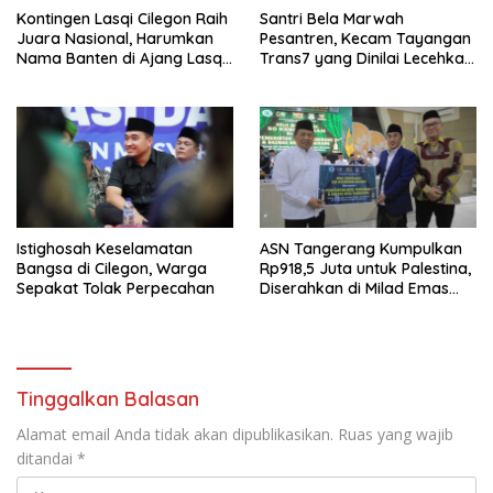
Kontingen Lasqi Cilegon Raih
Santri Bela Marwah
Juara Nasional, Harumkan
Pesantren, Kecam Tayangan
Nama Banten di Ajang Lasqi
Trans7 yang Dinilai Lecehkan
Nusantara Fest 2025
Tradisi Luhur
Istighosah Keselamatan
ASN Tangerang Kumpulkan
Bangsa di Cilegon, Warga
Rp918,5 Juta untuk Palestina,
Sepakat Tolak Perpecahan
Diserahkan di Milad Emas
MUI
Tinggalkan Balasan
Alamat email Anda tidak akan dipublikasikan.
Ruas yang wajib
ditandai
*