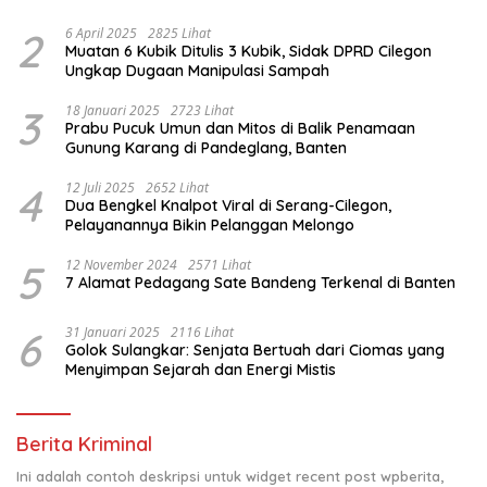
2
6 April 2025
2825 Lihat
Muatan 6 Kubik Ditulis 3 Kubik, Sidak DPRD Cilegon
Ungkap Dugaan Manipulasi Sampah
3
18 Januari 2025
2723 Lihat
Prabu Pucuk Umun dan Mitos di Balik Penamaan
Gunung Karang di Pandeglang, Banten
4
12 Juli 2025
2652 Lihat
Dua Bengkel Knalpot Viral di Serang-Cilegon,
Pelayanannya Bikin Pelanggan Melongo
5
12 November 2024
2571 Lihat
7 Alamat Pedagang Sate Bandeng Terkenal di Banten
6
31 Januari 2025
2116 Lihat
Golok Sulangkar: Senjata Bertuah dari Ciomas yang
Menyimpan Sejarah dan Energi Mistis
Berita Kriminal
Ini adalah contoh deskripsi untuk widget recent post wpberita,