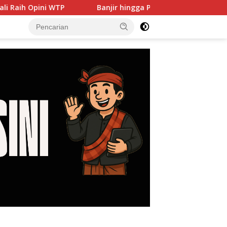
Banjir hingga PJU Harus Jadi Prioritas, DPRD Dorong Pem