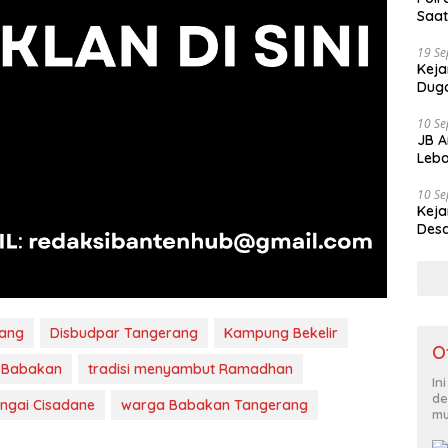
Saat
19 S
Keja
Duga
10 S
JB A
Leba
10 S
Keja
Desa
rang
Disbudpar Tangerang
Kampung Bekelir
O
 Babakan
tradisi menyambut Ramadhan
In
de
ungai Cisadane
warga Babakan Tangerang
mu