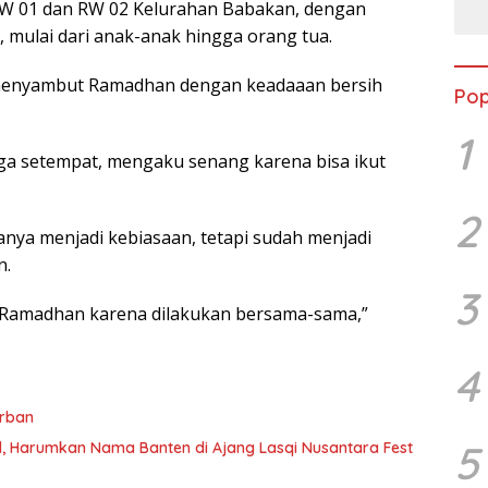
 RW 01 dan RW 02 Kelurahan Babakan, dengan
, mulai dari anak-anak hingga orang tua.
 menyambut Ramadhan dengan keadaaan bersih
Pop
1
arga setempat, mengaku senang karena bisa ikut
2
ya menjadi kebiasaan, tetapi sudah menjadi
n.
3
 Ramadhan karena dilakukan bersama-sama,”
4
urban
5
al, Harumkan Nama Banten di Ajang Lasqi Nusantara Fest