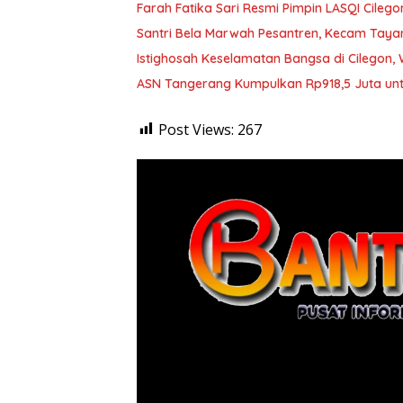
Farah Fatika Sari Resmi Pimpin LASQI Cilego
Santri Bela Marwah Pesantren, Kecam Tayan
Istighosah Keselamatan Bangsa di Cilegon
ASN Tangerang Kumpulkan Rp918,5 Juta untu
Post Views:
267