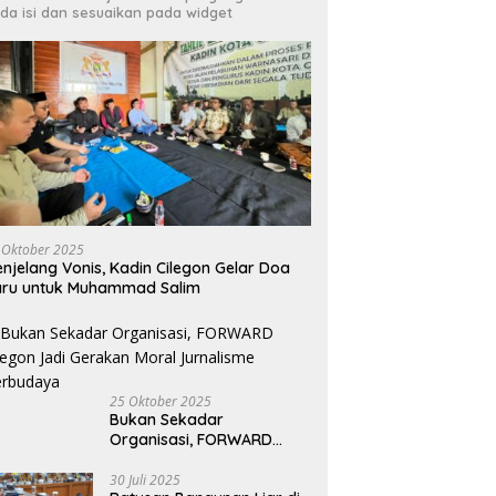
da isi dan sesuaikan pada widget
 Oktober 2025
njelang Vonis, Kadin Cilegon Gelar Doa
aru untuk Muhammad Salim
25 Oktober 2025
Bukan Sekadar
Organisasi, FORWARD
Cilegon Jadi Gerakan
Moral Jurnalisme
30 Juli 2025