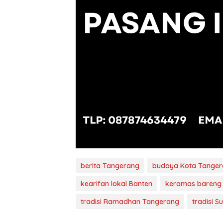
berita Tangerang
budaya Kota Tange
kearifan lokal Banten
keramas bareng
tradisi Ramadhan Tangerang
tradisi S