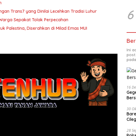
n
6
gan Trans7 yang Dinilai Lecehkan Tradisi Luhur
, Warga Sepakat Tolak Perpecahan
k Palestina, Diserahkan di Milad Emas MUI
Ber
Ini 
post
pada
16 D
Gege
Ber
30 Ok
Bare
Cile
28 S
Polr