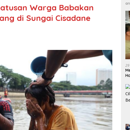
an
atusan Warga Babakan
ng di Sungai Cisadane
29
Me
H