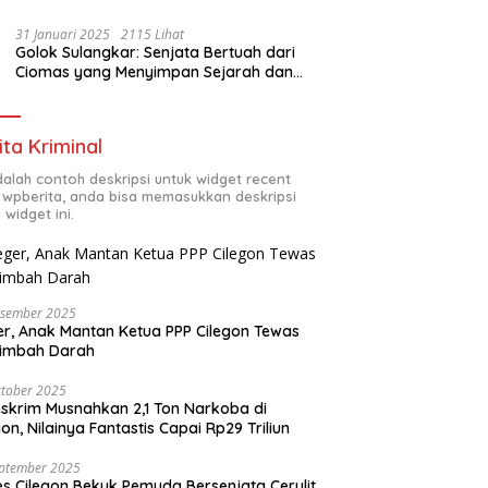
31 Januari 2025
2115 Lihat
Golok Sulangkar: Senjata Bertuah dari
Ciomas yang Menyimpan Sejarah dan
Energi Mistis
ita Kriminal
adalah contoh deskripsi untuk widget recent
 wpberita, anda bisa memasukkan deskripsi
 widget ini.
esember 2025
r, Anak Mantan Ketua PPP Cilegon Tewas
simbah Darah
tober 2025
skrim Musnahkan 2,1 Ton Narkoba di
gon, Nilainya Fantastis Capai Rp29 Triliun
eptember 2025
es Cilegon Bekuk Pemuda Bersenjata Cerulit