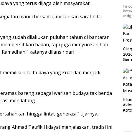
aya yang terus dijaga oleh masyarakat.
Ini 
kate
kegiatan mandi bersama, melainkan sarat nilai
widg
n yang sudah dilakukan puluhan tahun di bantaran
 membersihkan badan, tapi juga menyucikan hati
Cile
Ramadhan,” katanya dilansir dari
2026
Gem
 memiliki nilai budaya yang kuat dan menjadi
keramas bareng sebagai warisan budaya tak benda
Irfan
erasi mendatang.
Akla
Kota
ertahankan hingga lintas generasi,” ujarnya.
Musc
ang Ahmad Taufik Hidayat menjelaskan, tradisi ini