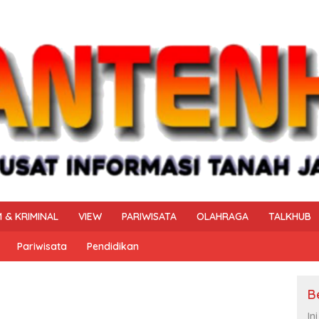
 & KRIMINAL
VIEW
PARIWISATA
OLAHRAGA
TALKHUB
Pariwisata
Pendidikan
B
In