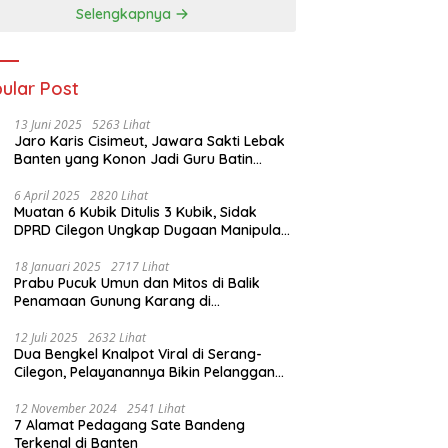
Selengkapnya
ular Post
13 Juni 2025
5263 Lihat
Jaro Karis Cisimeut, Jawara Sakti Lebak
Banten yang Konon Jadi Guru Batin
Presiden Soeharto
6 April 2025
2820 Lihat
Muatan 6 Kubik Ditulis 3 Kubik, Sidak
DPRD Cilegon Ungkap Dugaan Manipulasi
Sampah
18 Januari 2025
2717 Lihat
Prabu Pucuk Umun dan Mitos di Balik
Penamaan Gunung Karang di
Pandeglang, Banten
12 Juli 2025
2632 Lihat
Dua Bengkel Knalpot Viral di Serang-
Cilegon, Pelayanannya Bikin Pelanggan
Melongo
12 November 2024
2541 Lihat
7 Alamat Pedagang Sate Bandeng
Terkenal di Banten