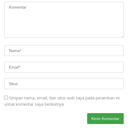
Simpan nama, email, dan situs web saya pada peramban ini
untuk komentar saya berikutnya.