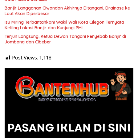
Banjir Langganan Ciwandan Akhirnya Ditangani, Drainase ke
Laut Akan Diperbesar
Isu Miring Terbantahkan! Wakil Wali Kota Cilegon Ternyata
Keliling Lokasi Banjir dan Kunjungi PMI
Terjun Langsung, Ketua Dewan Tangani Penyebab Banjir di
Jombang dan Cibeber
Post Views:
1,118