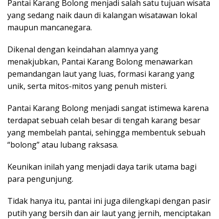
Pantai Karang Bolong menjadi salah satu tujuan wisata
yang sedang naik daun di kalangan wisatawan lokal
maupun mancanegara.
Dikenal dengan keindahan alamnya yang
menakjubkan, Pantai Karang Bolong menawarkan
pemandangan laut yang luas, formasi karang yang
unik, serta mitos-mitos yang penuh misteri.
Pantai Karang Bolong menjadi sangat istimewa karena
terdapat sebuah celah besar di tengah karang besar
yang membelah pantai, sehingga membentuk sebuah
“bolong” atau lubang raksasa.
Keunikan inilah yang menjadi daya tarik utama bagi
para pengunjung.
Tidak hanya itu, pantai ini juga dilengkapi dengan pasir
putih yang bersih dan air laut yang jernih, menciptakan