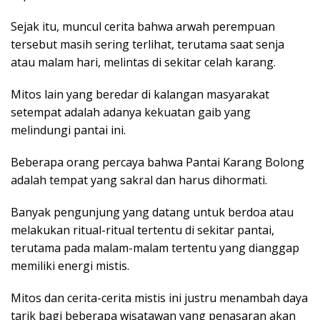
Sejak itu, muncul cerita bahwa arwah perempuan
tersebut masih sering terlihat, terutama saat senja
atau malam hari, melintas di sekitar celah karang.
Mitos lain yang beredar di kalangan masyarakat
setempat adalah adanya kekuatan gaib yang
melindungi pantai ini.
Beberapa orang percaya bahwa Pantai Karang Bolong
adalah tempat yang sakral dan harus dihormati.
Banyak pengunjung yang datang untuk berdoa atau
melakukan ritual-ritual tertentu di sekitar pantai,
terutama pada malam-malam tertentu yang dianggap
memiliki energi mistis.
Mitos dan cerita-cerita mistis ini justru menambah daya
tarik bagi beberapa wisatawan yang penasaran akan