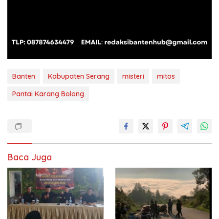
Banten
Kabupaten Serang
misteri
mitos
Pantai Karang Bolong
Baca Juga