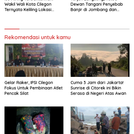
Wakil Wali Kota Cilegon
Dewan Tangani Penyebab
Ternyata Keliling Lokasi
Banjir di Jombang dan
Banjir dan Kunjungi PMI
Cibeber
Rekomendasi untuk kamu
Gelar Raker, IPSI Cilegon
Cuma 3 Jam dari Jakarta!
Fokus Untuk Pembinaan Atlet
Sunrise di Citorek ini Bikin
Pencak Silat
Serasa di Negeri Atas Awan