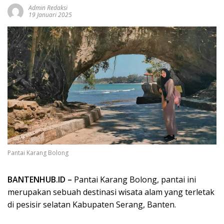
Admin Redaksi
19 Januari 2025
Pantai Karang Bolong
BANTENHUB.ID –
Pantai Karang Bolong, pantai ini
merupakan sebuah destinasi wisata alam yang terletak
di pesisir selatan Kabupaten Serang, Banten.