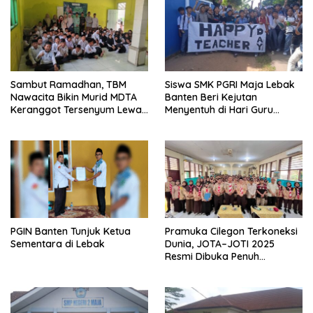
Sambut Ramadhan, TBM
Siswa SMK PGRI Maja Lebak
Nawacita Bikin Murid MDTA
Banten Beri Kejutan
Keranggot Tersenyum Lewat
Menyentuh di Hari Guru
Dongeng Inspiratif
Nasional
PGIN Banten Tunjuk Ketua
Pramuka Cilegon Terkoneksi
Sementara di Lebak
Dunia, JOTA–JOTI 2025
Resmi Dibuka Penuh
Semangat Digital