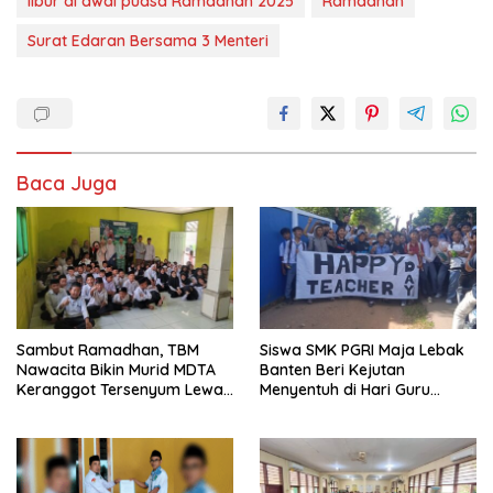
libur di awal puasa Ramadhan 2025
Ramadhan
Surat Edaran Bersama 3 Menteri
Baca Juga
Sambut Ramadhan, TBM
Siswa SMK PGRI Maja Lebak
Nawacita Bikin Murid MDTA
Banten Beri Kejutan
Keranggot Tersenyum Lewat
Menyentuh di Hari Guru
Dongeng Inspiratif
Nasional