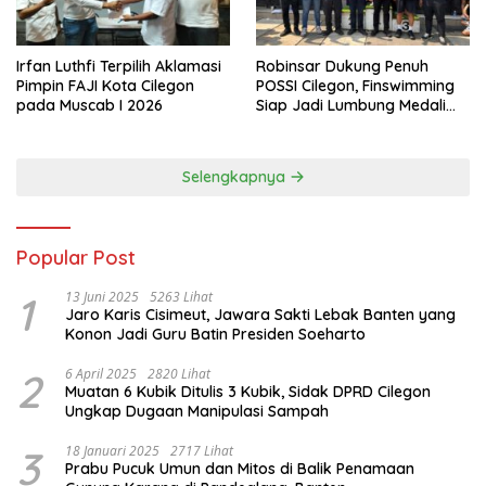
Irfan Luthfi Terpilih Aklamasi
Robinsar Dukung Penuh
Pimpin FAJI Kota Cilegon
POSSI Cilegon, Finswimming
pada Muscab I 2026
Siap Jadi Lumbung Medali
Porprov 2026
Selengkapnya
Popular Post
1
13 Juni 2025
5263 Lihat
Jaro Karis Cisimeut, Jawara Sakti Lebak Banten yang
Konon Jadi Guru Batin Presiden Soeharto
2
6 April 2025
2820 Lihat
Muatan 6 Kubik Ditulis 3 Kubik, Sidak DPRD Cilegon
Ungkap Dugaan Manipulasi Sampah
3
18 Januari 2025
2717 Lihat
Prabu Pucuk Umun dan Mitos di Balik Penamaan