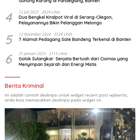
Gunung Karang di Pandeglang, Banten
4
12 Juli 2025
2629 Lihat
Dua Bengkel Knalpot Viral di Serang-Cilegon,
Pelayanannya Bikin Pelanggan Melongo
5
12 November 2024
2539 Lihat
7 Alamat Pedagang Sate Bandeng Terkenal di Banten
6
31 Januari 2025
2115 Lihat
Golok Sulangkar: Senjata Bertuah dari Ciomas yang
Menyimpan Sejarah dan Energi Mistis
Berita Kriminal
Ini adalah contoh deskripsi untuk widget recent post wpberita,
anda bisa memasukkan deskripsi pada widget ini.