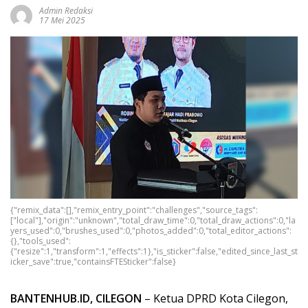
Admin Redaksi
17 Mei 2025
{"remix_data":[],"remix_entry_point":"challenges","source_tags":
["local"],"origin":"unknown","total_draw_time":0,"total_draw_actions":0,"la
yers_used":0,"brushes_used":0,"photos_added":0,"total_editor_actions":
{},"tools_used":
{"resize":1,"transform":1,"effects":1},"is_sticker":false,"edited_since_last_st
icker_save":true,"containsFTESticker":false}
BANTENHUB.ID, CILEGON
– Ketua DPRD Kota Cilegon,