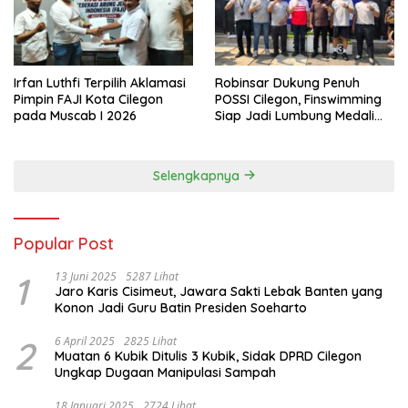
Irfan Luthfi Terpilih Aklamasi
Robinsar Dukung Penuh
Pimpin FAJI Kota Cilegon
POSSI Cilegon, Finswimming
pada Muscab I 2026
Siap Jadi Lumbung Medali
Porprov 2026
Selengkapnya
Popular Post
1
13 Juni 2025
5287 Lihat
Jaro Karis Cisimeut, Jawara Sakti Lebak Banten yang
Konon Jadi Guru Batin Presiden Soeharto
2
6 April 2025
2825 Lihat
Muatan 6 Kubik Ditulis 3 Kubik, Sidak DPRD Cilegon
Ungkap Dugaan Manipulasi Sampah
18 Januari 2025
2724 Lihat