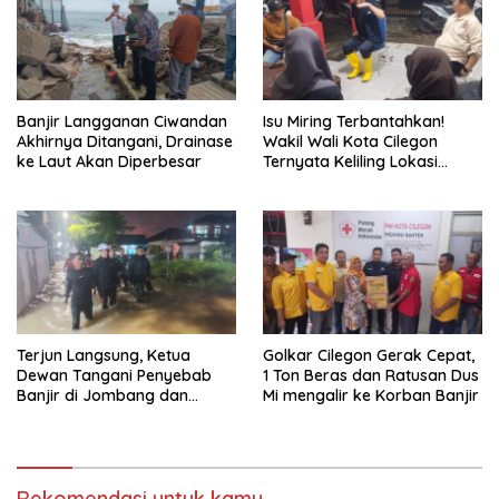
Banjir Langganan Ciwandan
Isu Miring Terbantahkan!
Akhirnya Ditangani, Drainase
Wakil Wali Kota Cilegon
ke Laut Akan Diperbesar
Ternyata Keliling Lokasi
Banjir dan Kunjungi PMI
Terjun Langsung, Ketua
Golkar Cilegon Gerak Cepat,
Dewan Tangani Penyebab
1 Ton Beras dan Ratusan Dus
Banjir di Jombang dan
Mi mengalir ke Korban Banjir
Cibeber
Rekomendasi untuk kamu