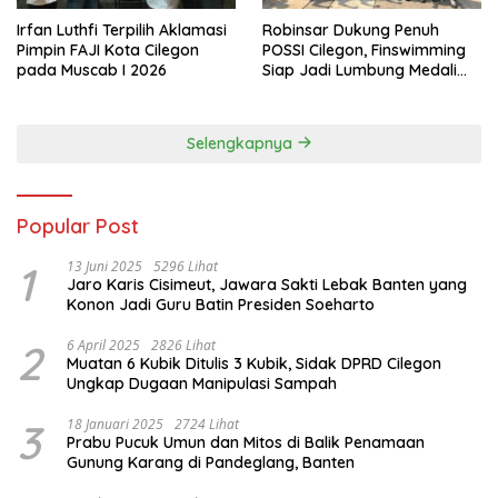
Irfan Luthfi Terpilih Aklamasi
Robinsar Dukung Penuh
Pimpin FAJI Kota Cilegon
POSSI Cilegon, Finswimming
pada Muscab I 2026
Siap Jadi Lumbung Medali
Porprov 2026
Selengkapnya
Popular Post
1
13 Juni 2025
5296 Lihat
Jaro Karis Cisimeut, Jawara Sakti Lebak Banten yang
Konon Jadi Guru Batin Presiden Soeharto
2
6 April 2025
2826 Lihat
Muatan 6 Kubik Ditulis 3 Kubik, Sidak DPRD Cilegon
Ungkap Dugaan Manipulasi Sampah
3
18 Januari 2025
2724 Lihat
Prabu Pucuk Umun dan Mitos di Balik Penamaan
Gunung Karang di Pandeglang, Banten