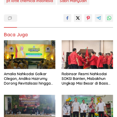
pt lotte chemical indonesia
Sabri Mahyudin
Baca Juga
Amalia Nahkodai Golkar
Robinsar Resmi Nahkodai
Cilegon, Andika Hazrumy
SOKSI Banten, Misbakhun
Dorong Revitalisasi hingga
Ungkap Misi Besar di Basis
Akar Rumput
Industri Cilegon