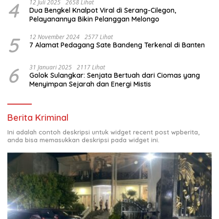
4
12 Juli 2025
2658 Lihat
Dua Bengkel Knalpot Viral di Serang-Cilegon,
Pelayanannya Bikin Pelanggan Melongo
5
12 November 2024
2577 Lihat
7 Alamat Pedagang Sate Bandeng Terkenal di Banten
6
31 Januari 2025
2117 Lihat
Golok Sulangkar: Senjata Bertuah dari Ciomas yang
Menyimpan Sejarah dan Energi Mistis
Berita Kriminal
Ini adalah contoh deskripsi untuk widget recent post wpberita,
anda bisa memasukkan deskripsi pada widget ini.