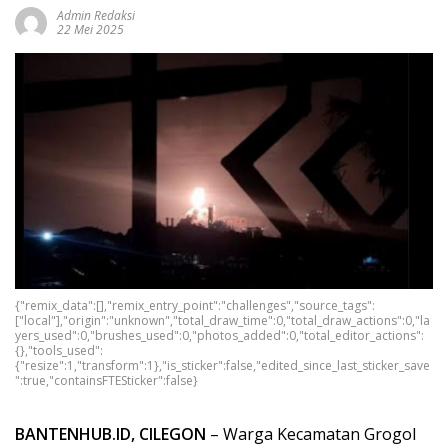
Admin Redaksi
22 Mei 2025
{"remix_data":[],"remix_entry_point":"challenges","source_tags":
["local"],"origin":"unknown","total_draw_time":0,"total_draw_actions":0,"la
yers_used":0,"brushes_used":0,"photos_added":0,"total_editor_actions":
{},"tools_used":
{"resize":1,"transform":1},"is_sticker":false,"edited_since_last_sticker_save
":true,"containsFTESticker":false}
BANTENHUB.ID, CILEGON
– Warga Kecamatan Grogol