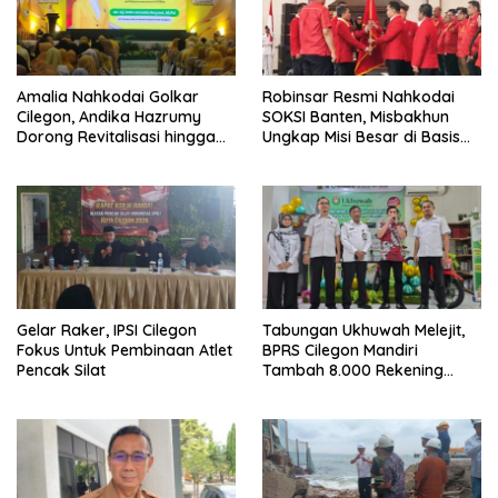
Amalia Nahkodai Golkar
Robinsar Resmi Nahkodai
Cilegon, Andika Hazrumy
SOKSI Banten, Misbakhun
Dorong Revitalisasi hingga
Ungkap Misi Besar di Basis
Akar Rumput
Industri Cilegon
Gelar Raker, IPSI Cilegon
Tabungan Ukhuwah Melejit,
Fokus Untuk Pembinaan Atlet
BPRS Cilegon Mandiri
Pencak Silat
Tambah 8.000 Rekening
Baru Hanya Dalam Dua
Bulan