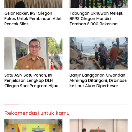
Gelar Raker, IPSI Cilegon
Tabungan Ukhuwah Melejit,
Fokus Untuk Pembinaan Atlet
BPRS Cilegon Mandiri
Pencak Silat
Tambah 8.000 Rekening
Baru Hanya Dalam Dua
Bulan
Satu ASN Satu Pohon, Ini
Banjir Langganan Ciwandan
Penjelasan Lengkap DLH
Akhirnya Ditangani, Drainase
Cilegon Soal Program Hijau
ke Laut Akan Diperbesar
Cilegon
Rekomendasi untuk kamu