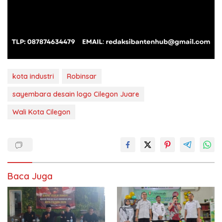
kota industri
Robinsar
sayembara desain logo Cilegon Juare
Wali Kota Cilegon
Baca Juga