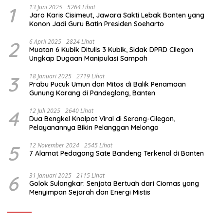
1
13 Juni 2025
5264 Lihat
Jaro Karis Cisimeut, Jawara Sakti Lebak Banten yang
Konon Jadi Guru Batin Presiden Soeharto
2
6 April 2025
2824 Lihat
Muatan 6 Kubik Ditulis 3 Kubik, Sidak DPRD Cilegon
Ungkap Dugaan Manipulasi Sampah
3
18 Januari 2025
2719 Lihat
Prabu Pucuk Umun dan Mitos di Balik Penamaan
Gunung Karang di Pandeglang, Banten
4
12 Juli 2025
2640 Lihat
Dua Bengkel Knalpot Viral di Serang-Cilegon,
Pelayanannya Bikin Pelanggan Melongo
5
12 November 2024
2545 Lihat
7 Alamat Pedagang Sate Bandeng Terkenal di Banten
6
31 Januari 2025
2115 Lihat
Golok Sulangkar: Senjata Bertuah dari Ciomas yang
Menyimpan Sejarah dan Energi Mistis