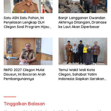
Satu ASN Satu Pohon, Ini
Banjir Langganan Ciwandan
Penjelasan Lengkap DLH
Akhirnya Ditangani, Drainase
Cilegon Soal Program Hijau
ke Laut Akan Diperbesar
Cilegon
RKPD 2027 Cilegon Mulai
Temui Wakil Wali Kota
Disusun, Ini Bocoran Arah
Cilegon, Sahabat Yatim
Pembangunannya
Indonesia Siapkan Gerakan
Besar Lawan Stunting di
Cilegon
Tinggalkan Balasan