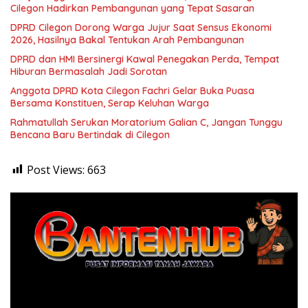
Cilegon Hadirkan Pembangunan yang Tepat Sasaran
DPRD Cilegon Dorong Warga Jujur Saat Sensus Ekonomi
2026, Hasilnya Bakal Tentukan Arah Pembangunan
DPRD dan HMI Bersinergi Kawal Penegakan Perda, Tempat
Hiburan Bermasalah Jadi Sorotan
Anggota DPRD Kota Cilegon Fachri Gelar Buka Puasa
Bersama Konstituen, Serap Keluhan Warga
Rahmatullah Serukan Moratorium Galian C, Jangan Tunggu
Bencana Baru Bertindak di Cilegon
Post Views:
663