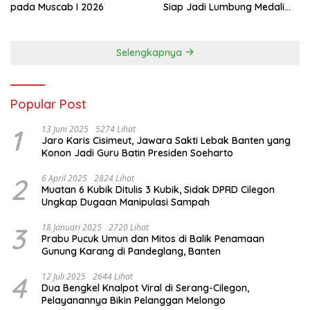
pada Muscab I 2026
Siap Jadi Lumbung Medali
Porprov 2026
Selengkapnya
Popular Post
1
13 Juni 2025
5274 Lihat
Jaro Karis Cisimeut, Jawara Sakti Lebak Banten yang
Konon Jadi Guru Batin Presiden Soeharto
2
6 April 2025
2824 Lihat
Muatan 6 Kubik Ditulis 3 Kubik, Sidak DPRD Cilegon
Ungkap Dugaan Manipulasi Sampah
3
18 Januari 2025
2720 Lihat
Prabu Pucuk Umun dan Mitos di Balik Penamaan
Gunung Karang di Pandeglang, Banten
4
12 Juli 2025
2644 Lihat
Dua Bengkel Knalpot Viral di Serang-Cilegon,
Pelayanannya Bikin Pelanggan Melongo