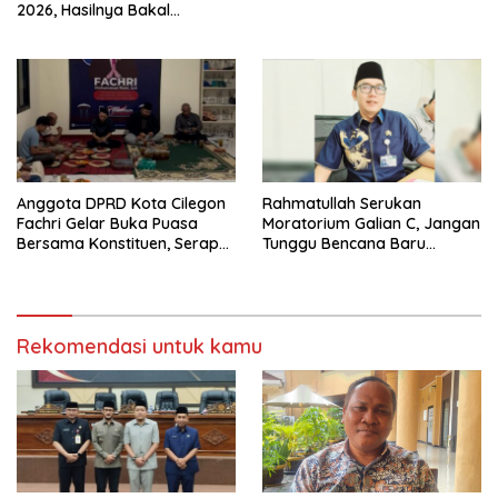
Jadi Sorotan
2026, Hasilnya Bakal
Tentukan Arah
Pembangunan
Anggota DPRD Kota Cilegon
Rahmatullah Serukan
Fachri Gelar Buka Puasa
Moratorium Galian C, Jangan
Bersama Konstituen, Serap
Tunggu Bencana Baru
Keluhan Warga
Bertindak di Cilegon
Rekomendasi untuk kamu