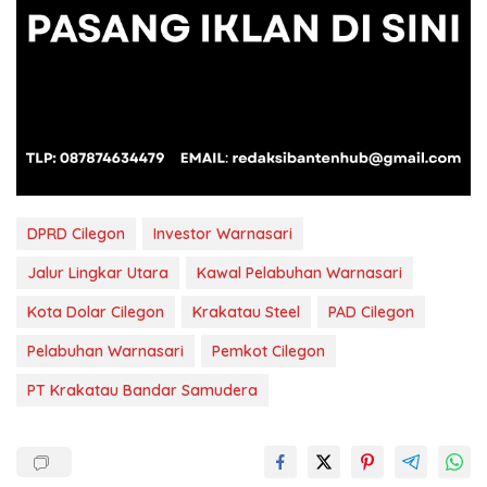
DPRD Cilegon
Investor Warnasari
Jalur Lingkar Utara
Kawal Pelabuhan Warnasari
Kota Dolar Cilegon
Krakatau Steel
PAD Cilegon
Pelabuhan Warnasari
Pemkot Cilegon
PT Krakatau Bandar Samudera