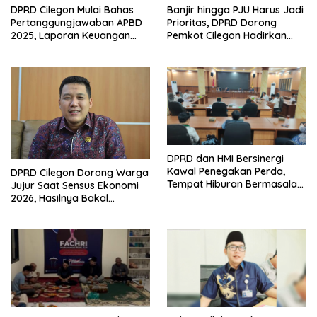
DPRD Cilegon Mulai Bahas
Banjir hingga PJU Harus Jadi
Pertanggungjawaban APBD
Prioritas, DPRD Dorong
2025, Laporan Keuangan
Pemkot Cilegon Hadirkan
Kembali Raih Opini WTP
Pembangunan yang Tepat
Sasaran
DPRD dan HMI Bersinergi
Kawal Penegakan Perda,
DPRD Cilegon Dorong Warga
Tempat Hiburan Bermasalah
Jujur Saat Sensus Ekonomi
Jadi Sorotan
2026, Hasilnya Bakal
Tentukan Arah
Pembangunan