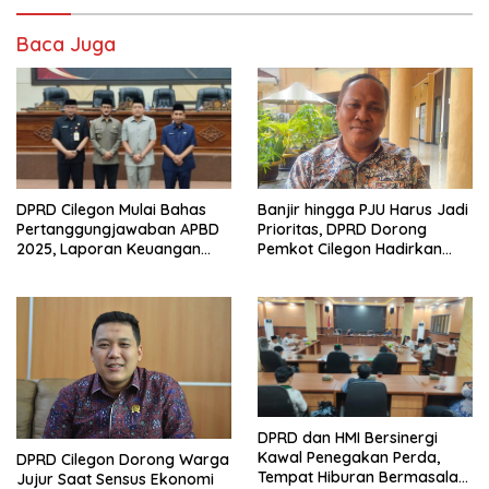
Baca Juga
DPRD Cilegon Mulai Bahas
Banjir hingga PJU Harus Jadi
Pertanggungjawaban APBD
Prioritas, DPRD Dorong
2025, Laporan Keuangan
Pemkot Cilegon Hadirkan
Kembali Raih Opini WTP
Pembangunan yang Tepat
Sasaran
DPRD dan HMI Bersinergi
Kawal Penegakan Perda,
DPRD Cilegon Dorong Warga
Tempat Hiburan Bermasalah
Jujur Saat Sensus Ekonomi