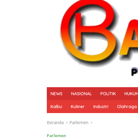
NEWS
NASIONAL
POLITIK
HUKUM
Kalbu
Kuliner
Industri
Olahraga
Beranda
Parlemen
Parlemen