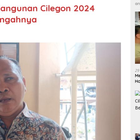
an
bangunan Cilegon 2024
engahnya
29
Me
H