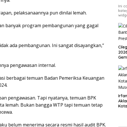
hnya.
Ini 
kate
apan, pelaksanaannya pun dinilai lemah.
widg
akan banyak program pembangunan yang gagal
a tidak ada pembangunan. Ini sangat disayangkan,”
Cile
2026
Gem
hnya pengawasan internal.
pasi berbagai temuan Badan Pemeriksa Keuangan
024.
Irfan
depan pengawasan. Tapi nyatanya, temuan BPK
Akla
kita lemah. Bukan bangga WTP tapi temuan tetap
Kota
Musc
ecewa.
ku belum menerima secara resmi hasil audit BPK.