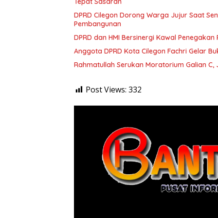
Tepat Sasaran
DPRD Cilegon Dorong Warga Jujur Saat Sen
Pembangunan
DPRD dan HMI Bersinergi Kawal Penegakan 
Anggota DPRD Kota Cilegon Fachri Gelar B
Rahmatullah Serukan Moratorium Galian C, 
Post Views:
332