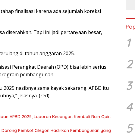
tahap finalisasi karena ada sejumlah koreksi
Pop
isa diserahkan. Tapi ini jadi pertanyaan besar,
1
terulang di tahun anggaran 2025.
2
sasi Perangkat Daerah (OPD) bisa lebih serius
 program pembangunan.
3
au 2025 nasibnya sama kayak sekarang. APBD itu
hnya,” jelasnya. (red)
4
ban APBD 2025, Laporan Keuangan Kembali Raih Opini
5
PRD Dorong Pemkot Cilegon Hadirkan Pembangunan yang