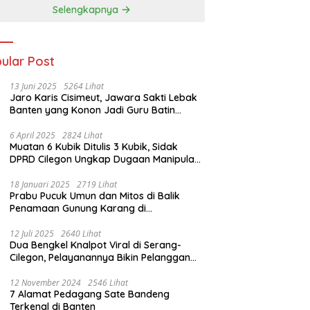
Selengkapnya
ular Post
13 Juni 2025
5264 Lihat
Jaro Karis Cisimeut, Jawara Sakti Lebak
Banten yang Konon Jadi Guru Batin
Presiden Soeharto
6 April 2025
2824 Lihat
Muatan 6 Kubik Ditulis 3 Kubik, Sidak
DPRD Cilegon Ungkap Dugaan Manipulasi
Sampah
18 Januari 2025
2719 Lihat
Prabu Pucuk Umun dan Mitos di Balik
Penamaan Gunung Karang di
Pandeglang, Banten
12 Juli 2025
2640 Lihat
Dua Bengkel Knalpot Viral di Serang-
Cilegon, Pelayanannya Bikin Pelanggan
Melongo
12 November 2024
2546 Lihat
7 Alamat Pedagang Sate Bandeng
Terkenal di Banten