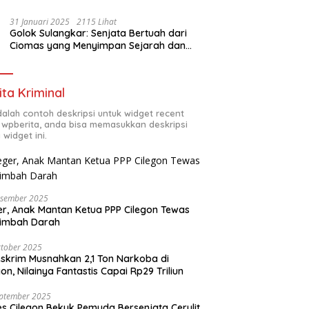
31 Januari 2025
2115 Lihat
Golok Sulangkar: Senjata Bertuah dari
Ciomas yang Menyimpan Sejarah dan
Energi Mistis
ita Kriminal
adalah contoh deskripsi untuk widget recent
 wpberita, anda bisa memasukkan deskripsi
 widget ini.
esember 2025
r, Anak Mantan Ketua PPP Cilegon Tewas
simbah Darah
tober 2025
skrim Musnahkan 2,1 Ton Narkoba di
gon, Nilainya Fantastis Capai Rp29 Triliun
eptember 2025
es Cilegon Bekuk Pemuda Bersenjata Cerulit