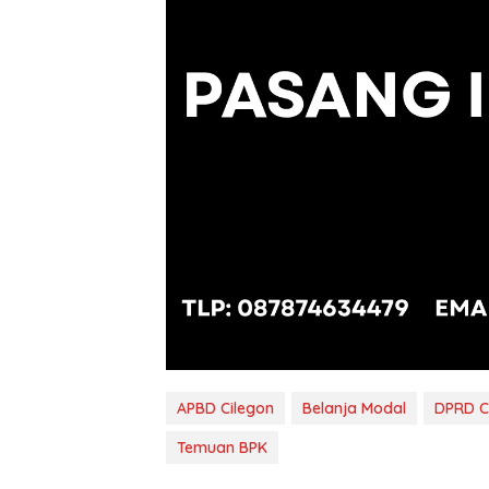
APBD Cilegon
Belanja Modal
DPRD C
Temuan BPK