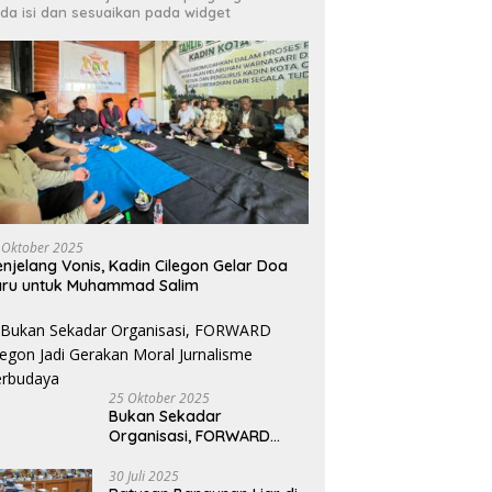
da isi dan sesuaikan pada widget
 Oktober 2025
njelang Vonis, Kadin Cilegon Gelar Doa
aru untuk Muhammad Salim
25 Oktober 2025
Bukan Sekadar
Organisasi, FORWARD
Cilegon Jadi Gerakan
Moral Jurnalisme
30 Juli 2025