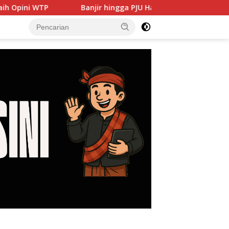
Banjir hingga PJU Harus Jadi Prioritas, DPRD Dorong Pemkot 