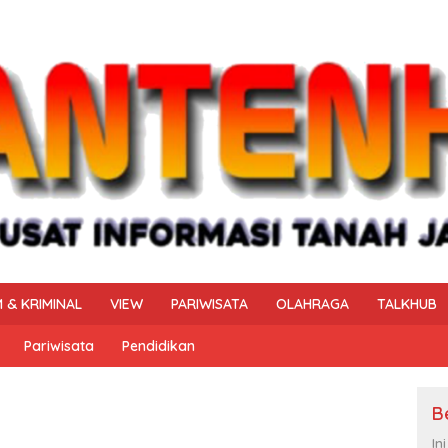
 & KRIMINAL
VIEW
PARIWISATA
OLAHRAGA
TALKHUB
Pariwisata
Pendidikan
B
In