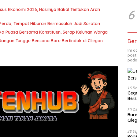
sus Ekonomi 2026, Hasilnya Bakal Tentukan Arah
6
Perda, Tempat Hiburan Bermasalah Jadi Sorotan
uka Puasa Bersama Konstituen, Serap Keluhan Warga
Ber
Jangan Tunggu Bencana Baru Bertindak di Cilegon
Ini 
post
pada
16 D
Gege
Ber
30 Ok
Bare
Cile
28 S
Polr