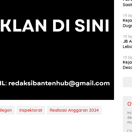
Saat
19 S
Keja
Duga
10 S
JB A
Leba
10 S
Keja
Desa
O
ilegon
Inspektorat
Realisasi Anggaran 2024
In
de
mu