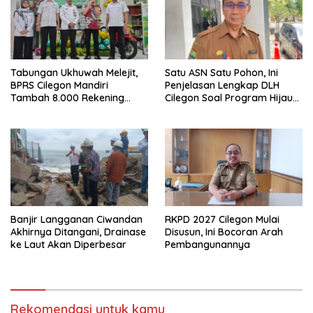
Tabungan Ukhuwah Melejit,
Satu ASN Satu Pohon, Ini
BPRS Cilegon Mandiri
Penjelasan Lengkap DLH
Tambah 8.000 Rekening
Cilegon Soal Program Hijau
Baru Hanya Dalam Dua
Cilegon
Bulan
Banjir Langganan Ciwandan
RKPD 2027 Cilegon Mulai
Akhirnya Ditangani, Drainase
Disusun, Ini Bocoran Arah
ke Laut Akan Diperbesar
Pembangunannya
Rekomendasi untuk kamu