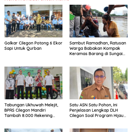
Golkar Cilegon Potong 6 Ekor
Sambut Ramadhan, Ratusan
Sapi Untuk Qurban
Warga Babakan Kompak
Keramas Barang di Sungai
Cisadane Tangerang Banten
Tabungan Ukhuwah Melejit,
Satu ASN Satu Pohon, Ini
BPRS Cilegon Mandiri
Penjelasan Lengkap DLH
Tambah 8.000 Rekening
Cilegon Soal Program Hijau
Baru Hanya Dalam Dua
Cilegon
Bulan