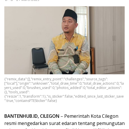
{"remix_data":[],"remix_entry_point":"challenges","source_tags":
["local"],"origin":"unknown","total_draw_time":0,"total_draw_actions":0,"la
yers_used":0,"brushes_used":0,"photos_added":0,"total_editor_actions":
{},"tools_used":
{"resize":1,"transform":1},"is_sticker":false,"edited_since_last_sticker_save
":true,"containsFTESticker":false}
BANTENHUB.ID, CILEGON
– Pemerintah Kota Cilegon
resmi mengedarkan surat edaran tentang pemungutan