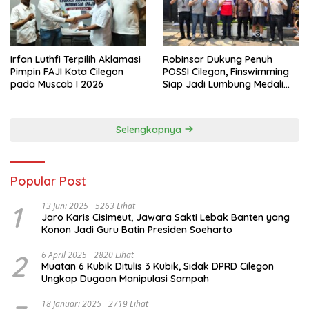
Irfan Luthfi Terpilih Aklamasi
Robinsar Dukung Penuh
Pimpin FAJI Kota Cilegon
POSSI Cilegon, Finswimming
pada Muscab I 2026
Siap Jadi Lumbung Medali
Porprov 2026
Selengkapnya
Popular Post
1
13 Juni 2025
5263 Lihat
Jaro Karis Cisimeut, Jawara Sakti Lebak Banten yang
Konon Jadi Guru Batin Presiden Soeharto
2
6 April 2025
2820 Lihat
Muatan 6 Kubik Ditulis 3 Kubik, Sidak DPRD Cilegon
Ungkap Dugaan Manipulasi Sampah
18 Januari 2025
2719 Lihat