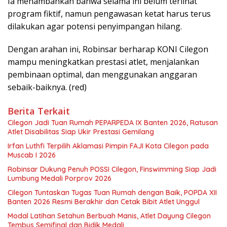
Ia menambahkan bahwa selama ini belum terlihat
program fiktif, namun pengawasan ketat harus terus
dilakukan agar potensi penyimpangan hilang.
Dengan arahan ini, Robinsar berharap KONI Cilegon
mampu meningkatkan prestasi atlet, menjalankan
pembinaan optimal, dan menggunakan anggaran
sebaik-baiknya. (red)
Berita Terkait
Cilegon Jadi Tuan Rumah PEPARPEDA IX Banten 2026, Ratusan
Atlet Disabilitas Siap Ukir Prestasi Gemilang
Irfan Luthfi Terpilih Aklamasi Pimpin FAJI Kota Cilegon pada
Muscab I 2026
Robinsar Dukung Penuh POSSI Cilegon, Finswimming Siap Jadi
Lumbung Medali Porprov 2026
Cilegon Tuntaskan Tugas Tuan Rumah dengan Baik, POPDA XII
Banten 2026 Resmi Berakhir dan Cetak Bibit Atlet Unggul
Modal Latihan Setahun Berbuah Manis, Atlet Dayung Cilegon
Tembus Semifinal dan Bidik Medali