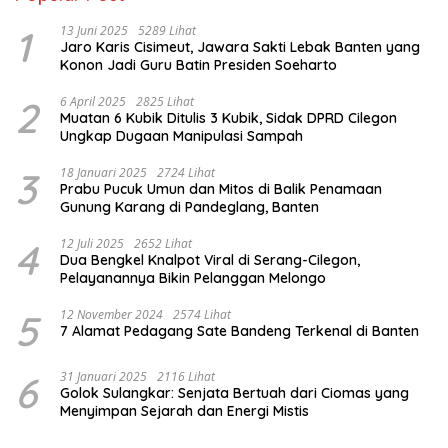
1
13 Juni 2025
5289 Lihat
Jaro Karis Cisimeut, Jawara Sakti Lebak Banten yang
Konon Jadi Guru Batin Presiden Soeharto
2
6 April 2025
2825 Lihat
Muatan 6 Kubik Ditulis 3 Kubik, Sidak DPRD Cilegon
Ungkap Dugaan Manipulasi Sampah
3
18 Januari 2025
2724 Lihat
Prabu Pucuk Umun dan Mitos di Balik Penamaan
Gunung Karang di Pandeglang, Banten
4
12 Juli 2025
2652 Lihat
Dua Bengkel Knalpot Viral di Serang-Cilegon,
Pelayanannya Bikin Pelanggan Melongo
5
12 November 2024
2574 Lihat
7 Alamat Pedagang Sate Bandeng Terkenal di Banten
6
31 Januari 2025
2116 Lihat
Golok Sulangkar: Senjata Bertuah dari Ciomas yang
Menyimpan Sejarah dan Energi Mistis