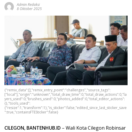
Admin Redaksi
8 Oktober 2025
{"remix_data":[],"remix_entry_point":"challenges","source_tags":
["local"],"origin":"unknown","total_draw_time":0,"total_draw_actions":0,"la
yers_used":0,"brushes_used":0,"photos_added":0,"total_editor_actions":
{},"tools_used":
{"resize":1,"transform":1},"is_sticker":false,"edited_since_last_sticker_save
":true,"containsFTESticker":false}
CILEGON, BANTENHUB.ID
– Wali Kota Cilegon Robinsar