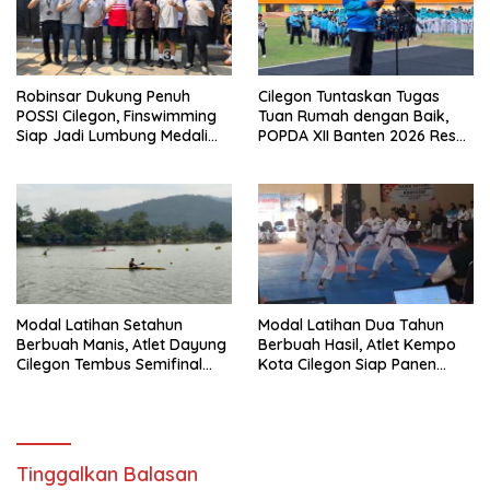
Robinsar Dukung Penuh
Cilegon Tuntaskan Tugas
POSSI Cilegon, Finswimming
Tuan Rumah dengan Baik,
Siap Jadi Lumbung Medali
POPDA XII Banten 2026 Resmi
Porprov 2026
Berakhir dan Cetak Bibit Atlet
Unggul
Modal Latihan Setahun
Modal Latihan Dua Tahun
Berbuah Manis, Atlet Dayung
Berbuah Hasil, Atlet Kempo
Cilegon Tembus Semifinal
Kota Cilegon Siap Panen
dan Bidik Medali
Medali di POPDA 2026
Tinggalkan Balasan