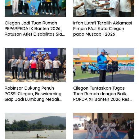
Cilegon Jadi Tuan Rumah
Irfan Luthfi Terpilih Aklamasi
PEPARPEDA IX Banten 2026,
Pimpin FAJI Kota Cilegon
Ratusan Atlet Disabilitas Siap
pada Muscab I 2026
Ukir Prestasi Gemilang
Robinsar Dukung Penuh
Cilegon Tuntaskan Tugas
POSSI Cilegon, Finswimming
Tuan Rumah dengan Baik,
Siap Jadi Lumbung Medali
POPDA XII Banten 2026 Resmi
Porprov 2026
Berakhir dan Cetak Bibit Atlet
Unggul