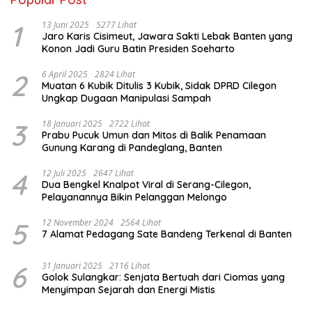
1
13 Juni 2025
5277 Lihat
Jaro Karis Cisimeut, Jawara Sakti Lebak Banten yang
Konon Jadi Guru Batin Presiden Soeharto
2
6 April 2025
2824 Lihat
Muatan 6 Kubik Ditulis 3 Kubik, Sidak DPRD Cilegon
Ungkap Dugaan Manipulasi Sampah
3
18 Januari 2025
2722 Lihat
Prabu Pucuk Umun dan Mitos di Balik Penamaan
Gunung Karang di Pandeglang, Banten
4
12 Juli 2025
2647 Lihat
Dua Bengkel Knalpot Viral di Serang-Cilegon,
Pelayanannya Bikin Pelanggan Melongo
5
12 November 2024
2564 Lihat
7 Alamat Pedagang Sate Bandeng Terkenal di Banten
6
31 Januari 2025
2116 Lihat
Golok Sulangkar: Senjata Bertuah dari Ciomas yang
Menyimpan Sejarah dan Energi Mistis