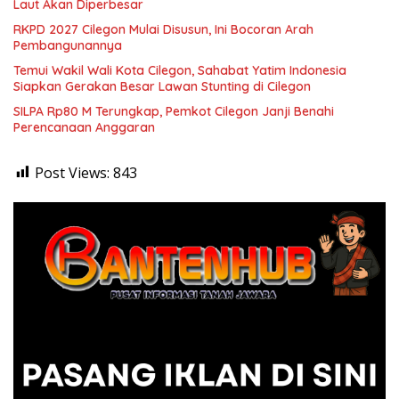
Laut Akan Diperbesar
RKPD 2027 Cilegon Mulai Disusun, Ini Bocoran Arah
Pembangunannya
Temui Wakil Wali Kota Cilegon, Sahabat Yatim Indonesia
Siapkan Gerakan Besar Lawan Stunting di Cilegon
SILPA Rp80 M Terungkap, Pemkot Cilegon Janji Benahi
Perencanaan Anggaran
Post Views:
843