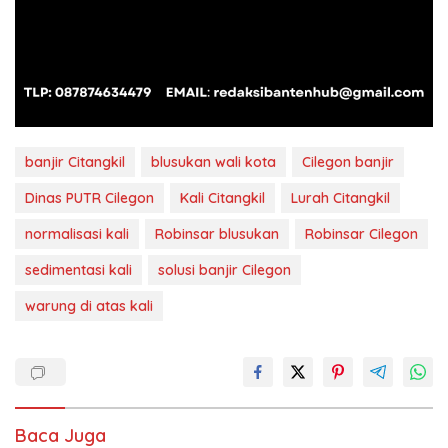
banjir Citangkil
blusukan wali kota
Cilegon banjir
Dinas PUTR Cilegon
Kali Citangkil
Lurah Citangkil
normalisasi kali
Robinsar blusukan
Robinsar Cilegon
sedimentasi kali
solusi banjir Cilegon
warung di atas kali
Baca Juga