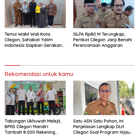
Temui Wakil Wali Kota
SILPA Rp80 M Terungkap,
Cilegon, Sahabat Yatim
Pemkot Cilegon Janji Benahi
Indonesia Siapkan Gerakan
Perencanaan Anggaran
Besar Lawan Stunting di
Cilegon
Rekomendasi untuk kamu
Tabungan Ukhuwah Melejit,
Satu ASN Satu Pohon, Ini
BPRS Cilegon Mandiri
Penjelasan Lengkap DLH
Tambah 8.000 Rekening
Cilegon Soal Program Hijau
Baru Hanya Dalam Dua
Cilegon