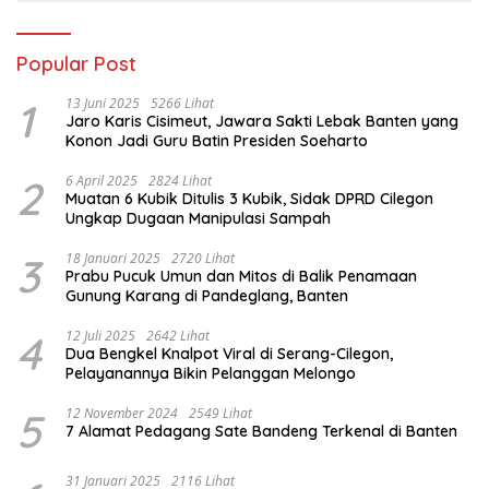
Popular Post
1
13 Juni 2025
5266 Lihat
Jaro Karis Cisimeut, Jawara Sakti Lebak Banten yang
Konon Jadi Guru Batin Presiden Soeharto
2
6 April 2025
2824 Lihat
Muatan 6 Kubik Ditulis 3 Kubik, Sidak DPRD Cilegon
Ungkap Dugaan Manipulasi Sampah
3
18 Januari 2025
2720 Lihat
Prabu Pucuk Umun dan Mitos di Balik Penamaan
Gunung Karang di Pandeglang, Banten
4
12 Juli 2025
2642 Lihat
Dua Bengkel Knalpot Viral di Serang-Cilegon,
Pelayanannya Bikin Pelanggan Melongo
5
12 November 2024
2549 Lihat
7 Alamat Pedagang Sate Bandeng Terkenal di Banten
31 Januari 2025
2116 Lihat