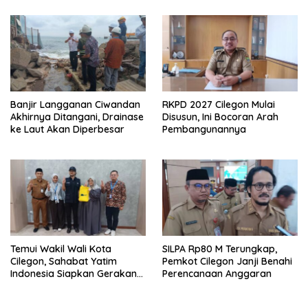
Bulan
Banjir Langganan Ciwandan
RKPD 2027 Cilegon Mulai
Akhirnya Ditangani, Drainase
Disusun, Ini Bocoran Arah
ke Laut Akan Diperbesar
Pembangunannya
Temui Wakil Wali Kota
SILPA Rp80 M Terungkap,
Cilegon, Sahabat Yatim
Pemkot Cilegon Janji Benahi
Indonesia Siapkan Gerakan
Perencanaan Anggaran
Besar Lawan Stunting di
Cilegon