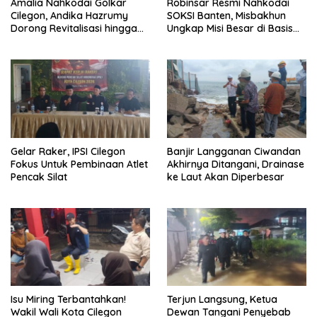
Amalia Nahkodai Golkar
Robinsar Resmi Nahkodai
Cilegon, Andika Hazrumy
SOKSI Banten, Misbakhun
Dorong Revitalisasi hingga
Ungkap Misi Besar di Basis
Akar Rumput
Industri Cilegon
Gelar Raker, IPSI Cilegon
Banjir Langganan Ciwandan
Fokus Untuk Pembinaan Atlet
Akhirnya Ditangani, Drainase
Pencak Silat
ke Laut Akan Diperbesar
Isu Miring Terbantahkan!
Terjun Langsung, Ketua
Wakil Wali Kota Cilegon
Dewan Tangani Penyebab