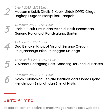
2
6 April 2025
2828 Lihat
Muatan 6 Kubik Ditulis 3 Kubik, Sidak DPRD Cilegon
Ungkap Dugaan Manipulasi Sampah
3
18 Januari 2025
2726 Lihat
Prabu Pucuk Umun dan Mitos di Balik Penamaan
Gunung Karang di Pandeglang, Banten
4
12 Juli 2025
2662 Lihat
Dua Bengkel Knalpot Viral di Serang-Cilegon,
Pelayanannya Bikin Pelanggan Melongo
5
12 November 2024
2578 Lihat
7 Alamat Pedagang Sate Bandeng Terkenal di Banten
6
31 Januari 2025
2119 Lihat
Golok Sulangkar: Senjata Bertuah dari Ciomas yang
Menyimpan Sejarah dan Energi Mistis
Berita Kriminal
Ini adalah contoh deskripsi untuk widget recent post wpberita,