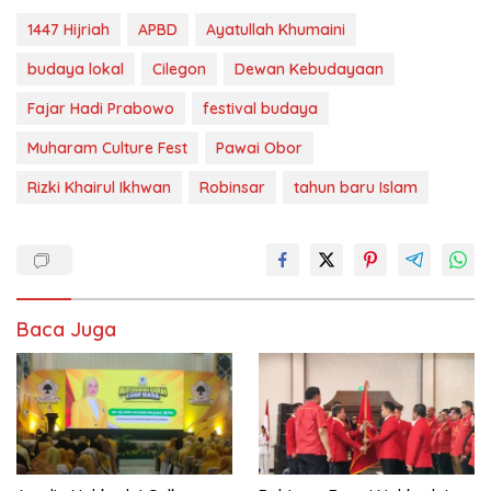
1447 Hijriah
APBD
Ayatullah Khumaini
budaya lokal
Cilegon
Dewan Kebudayaan
Fajar Hadi Prabowo
festival budaya
Muharam Culture Fest
Pawai Obor
Rizki Khairul Ikhwan
Robinsar
tahun baru Islam
Baca Juga