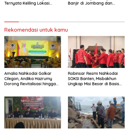
Ternyata Keliling Lokasi
Banjir di Jombang dan
Banjir dan Kunjungi PMI
Cibeber
Rekomendasi untuk kamu
Amalia Nahkodai Golkar
Robinsar Resmi Nahkodai
Cilegon, Andika Hazrumy
SOKSI Banten, Misbakhun
Dorong Revitalisasi hingga
Ungkap Misi Besar di Basis
Akar Rumput
Industri Cilegon