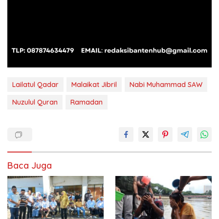
Lailatul Qadar
Malaikat Jibril
Nabi Muhammad SAW
Nuzulul Quran
Ramadan
Baca Juga