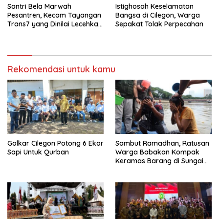
Santri Bela Marwah
Istighosah Keselamatan
Pesantren, Kecam Tayangan
Bangsa di Cilegon, Warga
Trans7 yang Dinilai Lecehkan
Sepakat Tolak Perpecahan
Tradisi Luhur
Rekomendasi untuk kamu
Golkar Cilegon Potong 6 Ekor
Sambut Ramadhan, Ratusan
Sapi Untuk Qurban
Warga Babakan Kompak
Keramas Barang di Sungai
Cisadane Tangerang Banten