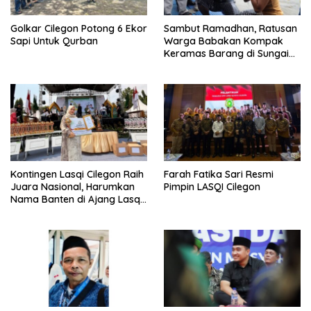
Golkar Cilegon Potong 6 Ekor
Sambut Ramadhan, Ratusan
Sapi Untuk Qurban
Warga Babakan Kompak
Keramas Barang di Sungai
Cisadane Tangerang Banten
Kontingen Lasqi Cilegon Raih
Farah Fatika Sari Resmi
Juara Nasional, Harumkan
Pimpin LASQI Cilegon
Nama Banten di Ajang Lasqi
Nusantara Fest 2025