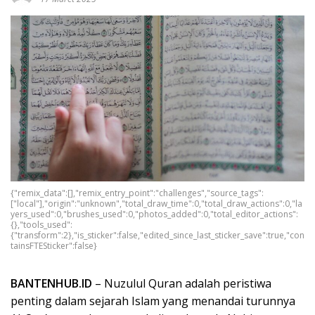
{"remix_data":[],"remix_entry_point":"challenges","source_tags":
["local"],"origin":"unknown","total_draw_time":0,"total_draw_actions":0,"la
yers_used":0,"brushes_used":0,"photos_added":0,"total_editor_actions":
{},"tools_used":
{"transform":2},"is_sticker":false,"edited_since_last_sticker_save":true,"con
tainsFTESticker":false}
BANTENHUB.ID
– Nuzulul Quran adalah peristiwa
penting dalam sejarah Islam yang menandai turunnya