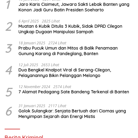
1
Jaro Karis Cisimeut, Jawara Sakti Lebak Banten yang
Konon Jadi Guru Batin Presiden Soeharto
2
6 April 2025
2825 Lihat
Muatan 6 Kubik Ditulis 3 Kubik, Sidak DPRD Cilegon
Ungkap Dugaan Manipulasi Sampah
3
18 Januari 2025
2724 Lihat
Prabu Pucuk Umun dan Mitos di Balik Penamaan
Gunung Karang di Pandeglang, Banten
4
12 Juli 2025
2653 Lihat
Dua Bengkel Knalpot Viral di Serang-Cilegon,
Pelayanannya Bikin Pelanggan Melongo
5
12 November 2024
2574 Lihat
7 Alamat Pedagang Sate Bandeng Terkenal di Banten
6
31 Januari 2025
2117 Lihat
Golok Sulangkar: Senjata Bertuah dari Ciomas yang
Menyimpan Sejarah dan Energi Mistis
Berita Kriminal