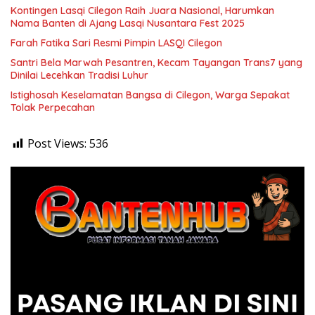
Kontingen Lasqi Cilegon Raih Juara Nasional, Harumkan
Nama Banten di Ajang Lasqi Nusantara Fest 2025
Farah Fatika Sari Resmi Pimpin LASQI Cilegon
Santri Bela Marwah Pesantren, Kecam Tayangan Trans7 yang
Dinilai Lecehkan Tradisi Luhur
Istighosah Keselamatan Bangsa di Cilegon, Warga Sepakat
Tolak Perpecahan
Post Views:
536